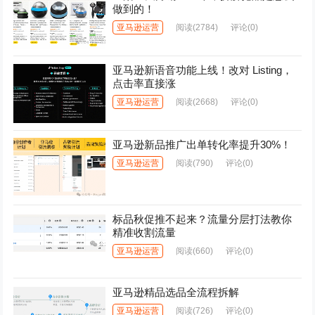
做到的！
亚马逊运营
阅读
(2784)
评论(0)
亚马逊新语音功能上线！改对 Listing，
点击率直接涨
亚马逊运营
阅读
(2668)
评论(0)
亚马逊新品推广出单转化率提升30%！
亚马逊运营
阅读
(790)
评论(0)
标品秋促推不起来？流量分层打法教你
精准收割流量
亚马逊运营
阅读
(660)
评论(0)
亚马逊精品选品全流程拆解
亚马逊运营
阅读
(726)
评论(0)