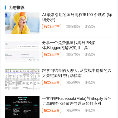
为您推荐
AI 最常引用的国外高权重100 个域名 (详
细分析)
独立站运营
阅读
(880)
评论(0)
分享一个免费批量找海外PR媒
体,Blogger的超级实用工具
独立站运营
阅读
(755)
评论(0)
跟拿到结果的人聊天, 从实战中提炼的六
大关键原则与行动指南
独立站运营
阅读
(898)
评论(0)
一文详解Facebook(Meta)与Shopify后台
订单的转化价值差异以及如何应对
独立站运营
阅读
(806)
评论(0)