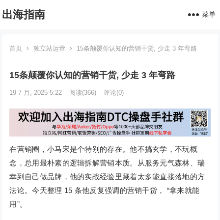
出海指南
菜单
首页
独立站运营
15条颠覆你认知的营销干货, 少走 3 年弯路
15条颠覆你认知的营销干货, 少走 3 年弯路
19 7 月, 2025 5:22
阅读
(366)
评论(0)
在营销圈，小马宋是个特别的存在。他不搞玄学，不玩概
念，总用最朴素的逻辑拆解营销本质。从服务元气森林、瑞
幸到自己做品牌，他的实战经验里藏着太多能直接落地的方
法论。今天整理 15 条他反复强调的营销干货， “拿来就能
用”。