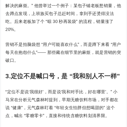
解决的麻烦。” 他曾举过一个例子：某包子铺老板愁销量，他
去蹲点发现，上班族买包子总赶时间，拿到手还烫得没法
吃。后来老板加了个 “晾 30 秒再装袋” 的流程，销量涨了
20%。
营销不是拍脑袋想 “用户可能喜欢什么”，而是蹲下来看 “用户
每天在抱怨什么”—— 那些藏在细节里的麻烦，就是营销的突
破口。
3.定位不是喊口号，是 “我和别人不一样”
“定位不是说‘我很好’，而是说‘我和对手比，好在哪里’。” 小
马宋在分析元气森林时提到，早期无糖饮料市场，对手都在
说 “健康”，元气森林盯着 “年轻女生怕胖但想喝甜的” 这个
点，喊出 “零糖零卡”，直接和传统含糖饮料划清界限。