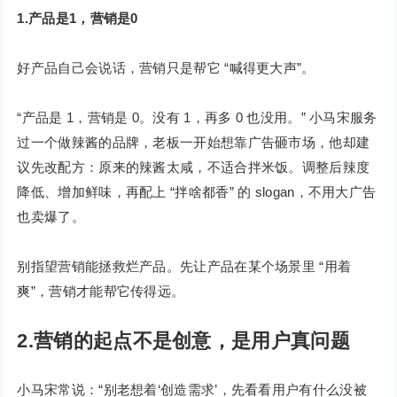
1.产品是1，营销是0
好产品自己会说话，营销只是帮它 “喊得更大声”。
“产品是 1，营销是 0。没有 1，再多 0 也没用。” 小马宋服务
过一个做辣酱的品牌，老板一开始想靠广告砸市场，他却建
议先改配方：原来的辣酱太咸，不适合拌米饭。调整后辣度
降低、增加鲜味，再配上 “拌啥都香” 的 slogan，不用大广告
也卖爆了。
别指望营销能拯救烂产品。先让产品在某个场景里 “用着
爽”，营销才能帮它传得远。
2.营销的起点不是创意，是用户真问题
小马宋常说：“别老想着‘创造需求’，先看看用户有什么没被