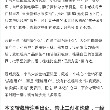
客，自己会骑电动车，妻子擅长做水果拼盘。后来老板每天
在群里发 “当天新鲜水果实拍”，推出 “满 50 元免费送上门，
顺带帮扔垃圾” 服务，还让妻子做的水果拼盘搭配 “孩子放学
小零食” 套餐，靠着这些现有资源，月营收涨了 40%。
营销不是 “我想做什么”，而是 “我能做什么”。大公司能砸钱
做广告，小商户可以用好人脉、熟客群；没研发实力搞创
新，就把现有产品的某个细节做到极致。接受自己的资源边
界，把手里的牌打透，往往比空想 “理想方案” 更有效。
最后想说，小马宋的营销逻辑里，藏着一个核心：营销不是
“搞定用户”，而是 “理解用户”。没有什么秘籍比 “认真观察、
踏实解决问题” 更管用。把这 15 条记在心里，下次做营销方
案时翻一翻，或许能少走很多弯路。
本文转载请注明出处。禁止二创和洗稿，一经