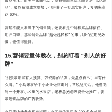
市场淘汰。而另一家面包店，坚持每周三给老顾客送 “试吃新
品”，虽然短期成本增加，但培养了一批忠实用户，复购率高
达 60%。
营销不能只看当下的销售额，还要看是否能积累品牌信任、
用户口碑。那些能让品牌 “越做越轻松” 的事，哪怕短期见效
慢，也值得坚持。
15.营销要量体裁衣，别总盯着 “别人的好
牌”
“别羡慕那些有大预算、强资源的品牌，先盘点自己手里有什
么牌。” 小马宋在给中小企业做咨询时，常说这句话。他曾遇
到一个开在小区里的水果店，老板总抱怨没资金做推广，羡
慕连锁品牌的广告攻势。
小马宋让他盘点现有资源：小区微信群里有 300 多个老顾