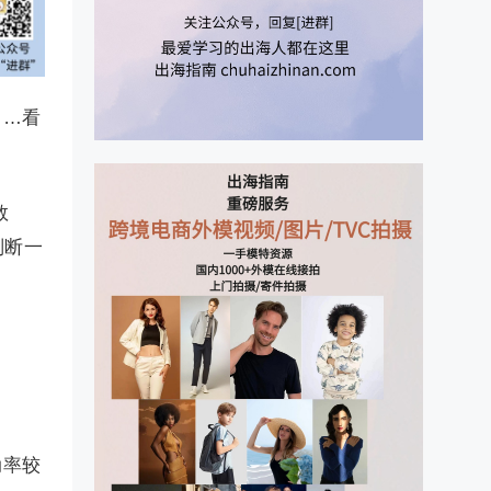
……看
数
判断一
动率较