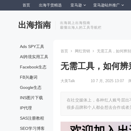
首页
出海干货精选
亚马逊
亚马逊站外推广
出海指南
出海就上出海指南
最懂出海人的工具导航栏
Ads SPY工具
首页
网红营销
无需工具，如何辨别
AI跨境实用工具
无需工具，如何辨
Facebook生态
FB兴趣词
大美Talk
10 7 月, 2025 13:07
Google生态
INS图片下载
在社交媒体上，各种红人账号层出
很多品牌和个人都会想去合作或者
IP代理
SAS注册教程
SEO学习博客