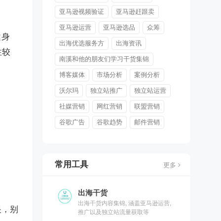
亚马逊视频验证
亚马逊赶跟卖
亚马逊运营
亚马逊选品
众筹
健身
出海优选服务方
出海资讯
性较
南溪和他的朋友们学习干货集锦
博客媒体
市场分析
案例分析
沃尔玛
独立站推广
独立站运营
社媒营销
网红营销
联盟营销
谷歌广告
谷歌趋势
邮件营销
常用工具
更多
出海干货
出海干货内容集锦, 涵盖亚马逊运营,
眼，别
推广以及独立站流量获取等