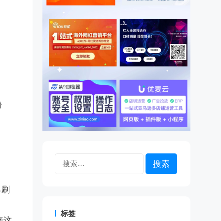
粉
搜
索：
具刷
标签
来这