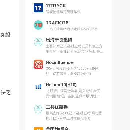
17TRACK
智能物流追踪管理系统
TRACK718
一站式跨境物流轨迹跟踪查询平台
比如播
出海干货集锦
。
主要针对亚马逊/独立站以及其他三方
平台的干货知识分享,涵盖亚马逊,关键
词,网红营销,联盟营销,SEO等常用工
具以及出海干货集锦,欢迎关注
Noxinfluencer
(95折)深度链接全球4300万优质网
红、亿万流量，助您高效出海
Helium 10(H10)
（47折）亚马逊选品,选关键词,看竞
且缺乏
品销量,管理广告数据,做市场调研,有
H10就够了（现支持沃尔玛）
工具优惠券
最高直降$200,亚马逊/独立站/网红营
销/Tiktok营销工具专属优惠券
美国站|后台