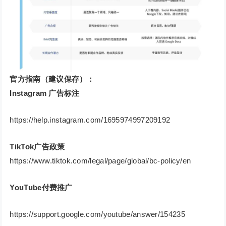
官方指南（建议保存）：
Instagram 广告标注
https://help.instagram.com/1695974997209192
TikTok广告政策
https://www.tiktok.com/legal/page/global/bc-policy/en
YouTube付费推广
https://support.google.com/youtube/answer/154235