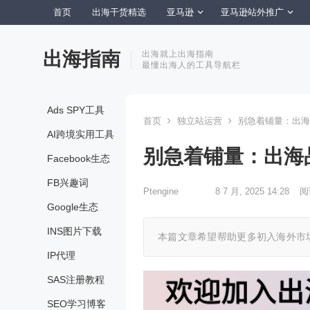
首页
出海干货精选
亚马逊
亚马逊站外推广
出海指南
出海就上出海指南
最懂出海人的工具导航栏
Ads SPY工具
首页
独立站运营
别急着铺量：出海
AI跨境实用工具
别急着铺量：出海
Facebook生态
FB兴趣词
Ptengine
8 7 月, 2025 14:28
阅
Google生态
INS图片下载
本篇文章希望帮助更多初入海外市
IP代理
SAS注册教程
SEO学习博客