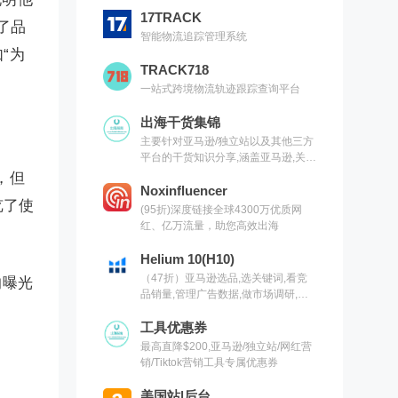
17TRACK
了品
智能物流追踪管理系统
“为
TRACK718
一站式跨境物流轨迹跟踪查询平台
出海干货集锦
主要针对亚马逊/独立站以及其他三方
平台的干货知识分享,涵盖亚马逊,关键
词,网红营销,联盟营销,SEO等常用工
，但
具以及出海干货集锦,欢迎关注
Noxinfluencer
览了使
(95折)深度链接全球4300万优质网
红、亿万流量，助您高效出海
Helium 10(H10)
（47折）亚马逊选品,选关键词,看竞
的曝光
品销量,管理广告数据,做市场调研,有
H10就够了（现支持沃尔玛）
工具优惠券
最高直降$200,亚马逊/独立站/网红营
销/Tiktok营销工具专属优惠券
美国站|后台