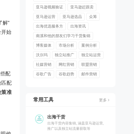
亚马逊视频验证
亚马逊赶跟卖
亚马逊运营
亚马逊选品
众筹
解”
出海优选服务方
出海资讯
经开始
南溪和他的朋友们学习干货集锦
博客媒体
市场分析
案例分析
沃尔玛
独立站推广
独立站运营
社媒营销
网红营销
联盟营销
一些配
谷歌广告
谷歌趋势
邮件营销
做匹配
决策准
常用工具
更多
出海干货
出海干货内容集锦, 涵盖亚马逊运营,
推广以及独立站流量获取等
说明他