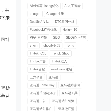
AIAI编写Listing优化
AI人工智能
进，甚
chatgpt
Chatgpt注册
停下来
Deal群组发帖
DTC案例分析
Facebook广告优化
Helium 10
PR内容营销
SEO
SEO优化指南
要回到
shein
shopify运营
Temu
Tiktok KOL
Tiktok Shop
TikTok广告
Tiktok红人
Tiktok营销
wordpress建站
三方平台
亚马逊
亚马逊Prime Day
亚马逊关键词
15秒
亚马逊关键词分析
亚马逊工具
或高认
亚马逊广告
亚马逊站外引流
亚马逊站外推广
亚马逊联盟