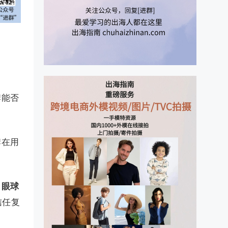
牌能否
牌在用
引眼球
信任复