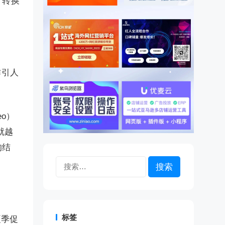
片转换
作引人
o）
就越
的结
搜
索：
标签
”夏季促