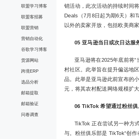
销活动，此次活动的持续时间将超
联盟学习博客
Deals（7月8日起为期6天）和T
联盟客招募
以外的卖家开放，包括欧美商家
联盟营销
营销自动化
05
亚马逊当日或次日达服务
谷歌学习博客
亚马逊将在2025年底前将
货源网站
村社区。此举旨在提升偏远地
跨境ERP
品。此举是亚马逊此前宣布的小
选品分析
元，将其农村配送网络规模扩
邮箱提取
邮箱验证
06
TikTok 希望通过粉
问卷调查
TikTok 正在尝试另一
与。粉丝俱乐部是 TikTok