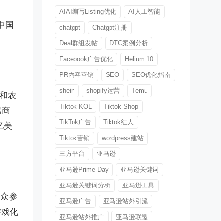
AIAI编写Listing优化
AI人工智能
向中国
chatgpt
Chatgpt注册
Deal群组发帖
DTC案例分析
Facebook广告优化
Helium 10
PR内容营销
SEO
SEO优化指南
shein
shopify运营
Temu
镇和农
Tiktok KOL
Tiktok Shop
需商
TikTok广告
Tiktok红人
亿美
Tiktok营销
wordpress建站
三方平台
亚马逊
亚马逊Prime Day
亚马逊关键词
亚马逊关键词分析
亚马逊工具
观众参
亚马逊广告
亚马逊站外引流
游戏化
亚马逊站外推广
亚马逊联盟