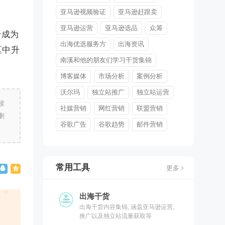
亚马逊视频验证
亚马逊赶跟卖
亚马逊运营
亚马逊选品
众筹
册成为
出海优选服务方
出海资讯
区中升
南溪和他的朋友们学习干货集锦
博客媒体
市场分析
案例分析
沃尔玛
独立站推广
独立站运营
读
社媒营销
网红营销
联盟营销
删
谷歌广告
谷歌趋势
邮件营销
常用工具
更多
出海干货
出海干货内容集锦, 涵盖亚马逊运营,
推广以及独立站流量获取等