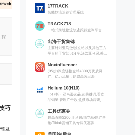
17TRACK
智能物流追踪管理系统
TRACK718
一站式跨境物流轨迹跟踪查询平台
,探
出海干货集锦
主要针对亚马逊/独立站以及其他三方
平台的干货知识分享,涵盖亚马逊,关键
词,网红营销,联盟营销,SEO等常用工
具以及出海干货集锦,欢迎关注
Noxinfluencer
(95折)深度链接全球4300万优质网
红、亿万流量，助您高效出海
Helium 10(H10)
（47折）亚马逊选品,选关键词,看竞
品销量,管理广告数据,做市场调研,有
H10就够了（现支持沃尔玛）
技巧
工具优惠券
最高直降$200,亚马逊/独立站/网红营
销/Tiktok营销工具专属优惠券
营销及
美国站|后台