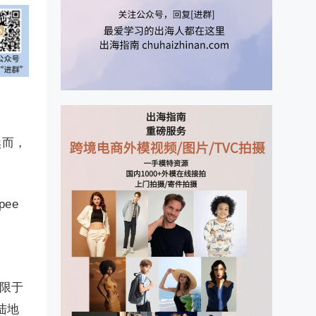
然而，
ee
仅限于
陆地