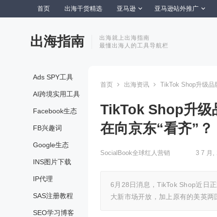
首页
出海干货精选
亚马逊
亚马逊站外推广
出海指南
出海就上出海指南
最懂出海人的工具导航栏
Ads SPY工具
首页
出海资讯
TikTok Shop升
AI跨境实用工具
TikTok Shop
Facebook生态
在向京东“看齐”？
FB兴趣词
Google生态
SocialBook全球红人营销
3 7 月,
INS图片下载
IP代理
6月28日消息，TikTok Sh
SAS注册教程
大新市场开放，加上原有的美英两
SEO学习博客