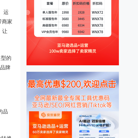
、运
帮商家
，让
类型的
造品牌
的品