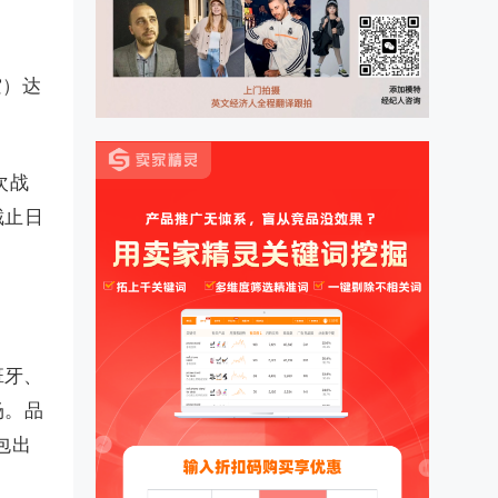
。
空）达
次战
截止日
班牙、
场。品
包出