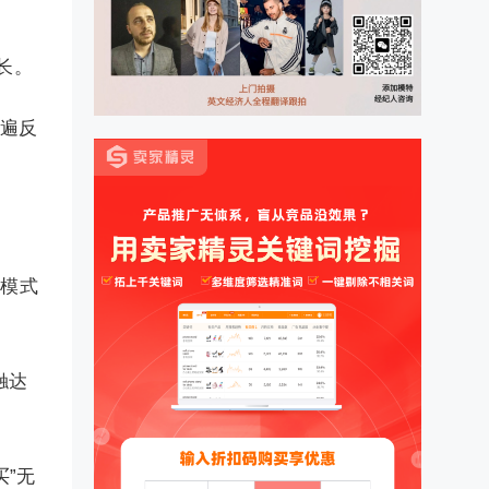
长。
普遍反
的模式
触达
”无