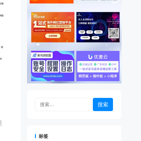
搜
索：
标签