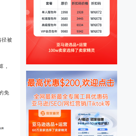
路径被
算，
的免