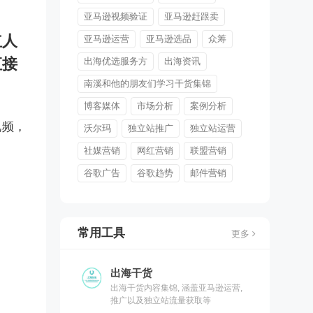
亚马逊视频验证
亚马逊赶跟卖
红人
亚马逊运营
亚马逊选品
众筹
直接
出海优选服务方
出海资讯
南溪和他的朋友们学习干货集锦
博客媒体
市场分析
案例分析
视频，
沃尔玛
独立站推广
独立站运营
社媒营销
网红营销
联盟营销
谷歌广告
谷歌趋势
邮件营销
常用工具
更多
出海干货
出海干货内容集锦, 涵盖亚马逊运营,
推广以及独立站流量获取等