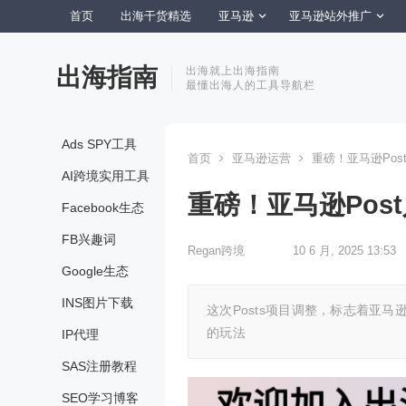
首页
出海干货精选
亚马逊
亚马逊站外推广
出海指南
出海就上出海指南
最懂出海人的工具导航栏
Ads SPY工具
首页
亚马逊运营
重磅！亚马逊Po
AI跨境实用工具
重磅！亚马逊Po
Facebook生态
FB兴趣词
Regan跨境
10 6 月, 2025 13:53
Google生态
INS图片下载
这次Posts项目调整，标志着亚
的玩法
IP代理
SAS注册教程
SEO学习博客