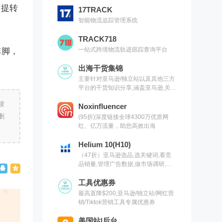
营提转
17TRACK
智能物流追踪管理系统
TRACK718
一站式跨境物流轨迹跟踪查询平台
阵脚，
出海干货集锦
主要针对亚马逊/独立站以及其他三方
平台的干货知识分享,涵盖亚马逊,关键
词,网红营销,联盟营销,SEO等常用工
读
具以及出海干货集锦,欢迎关注
Noxinfluencer
删
(95折)深度链接全球4300万优质网
红、亿万流量，助您高效出海
Helium 10(H10)
（47折）亚马逊选品,选关键词,看竞
品销量,管理广告数据,做市场调研,有
H10就够了（现支持沃尔玛）
工具优惠券
最高直降$200,亚马逊/独立站/网红营
销/Tiktok营销工具专属优惠券
美国站|后台