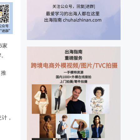
6家
牌。
速推
。
统计，