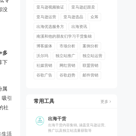
低专
亚马逊视频验证
亚马逊赶跟卖
，却没
亚马逊运营
亚马逊选品
众筹
出海优选服务方
出海资讯
南溪和他的朋友们学习干货集锦
博客媒体
市场分析
案例分析
+多
沃尔玛
独立站推广
独立站运营
算下
社媒营销
网红营销
联盟营销
谷歌广告
谷歌趋势
邮件营销
身份属
，吸引
常用工具
更多
的社
出海干货
出海干货内容集锦, 涵盖亚马逊运营,
推广以及独立站流量获取等
女性生活