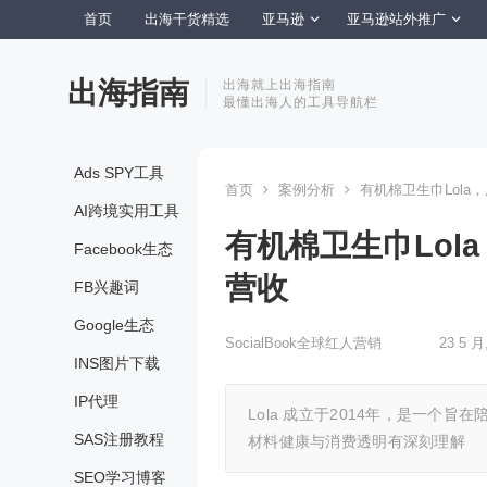
首页
出海干货精选
亚马逊
亚马逊站外推广
出海指南
出海就上出海指南
最懂出海人的工具导航栏
Ads SPY工具
首页
案例分析
有机棉卫生巾Lol
AI跨境实用工具
有机棉卫生巾Lo
Facebook生态
营收
FB兴趣词
Google生态
SocialBook全球红人营销
23 5 月
INS图片下载
IP代理
Lola 成立于2014年，是一
SAS注册教程
材料健康与消费透明有深刻理解
SEO学习博客