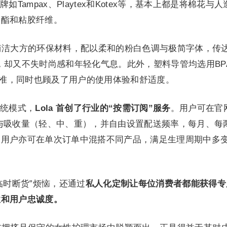
Tampax、Playtex和Kotex等，基本上都是将棉花与人
聚酯和粘胶纤维。
用简洁大方的环保材料，配以柔和的粉白色调与极简字体，传达
，却又不失时尚感和年轻化气息。此外，塑料导管均选用BPA
全标准，同时也顾及了用户的使用体验和舒适度。
统模式，
Lola 首创了行业的“按需订阅”服务
。用户可在官
与吸收量（轻、中、重），并自由设置配送频率，每月、每
，用户亦可在单次订单中混搭不同产品，满足生理周期中多
临时断货”烦恼，还通过
私人化定制让每位消费者都能获得专
性和用户忠诚度。