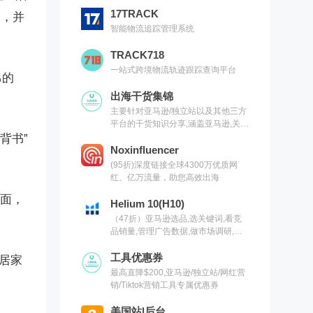
17TRACK
示，并
智能物流追踪管理系统
TRACK718
一站式跨境物流轨迹跟踪查询平台
棉的
出海干货集锦
主要针对亚马逊/独立站以及其他三方
平台的干货知识分享,涵盖亚马逊,关键
词,网红营销,联盟营销,SEO等常用工
业背书”
具以及出海干货集锦,欢迎关注
Noxinfluencer
(95折)深度链接全球4300万优质网
红、亿万流量，助您高效出海
面，
Helium 10(H10)
（47折）亚马逊选品,选关键词,看竞
品销量,管理广告数据,做市场调研,有
H10就够了（现支持沃尔玛）
工具优惠券
居家
最高直降$200,亚马逊/独立站/网红营
销/Tiktok营销工具专属优惠券
美国站|后台