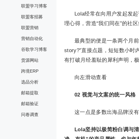
联盟学习博客
Lola经常在向用户发起发起
联盟客招募
理心得，营造“我们同在”的社
联盟营销
营销自动化
最典型的便是一条两个月前发布的 Ree
谷歌学习博客
story?”直接点题，短短数小
有打破月经羞耻的犀利声明，
货源网站
跨境ERP
向左滑动查看
选品分析
邮箱提取
02
视觉与文案的统一风格
邮箱验证
这一点是多数出海品牌没有
问卷调查
Lola坚持以极简粉白调