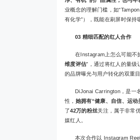
净、有机”的产品属性，也与年
业概念的理解门槛，如“Tampon che
有化学”），既能在刷屏时保持
03
精细匹配的红人合作
在Instagram上怎么可
维度评估
”，通过将红人的量级
的品牌曝光与用户转化的双重
DiJonai Carringto
性，
她拥有“健康、自信、运动
了
42万的粉丝
关注，属于非常优
媒红人。
本次合作以 Instagram Re