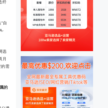
造纤
“自
-
网选
两月
变的需
属的