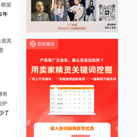
。根据
1年
凭借其
需
拥有
与护
少了