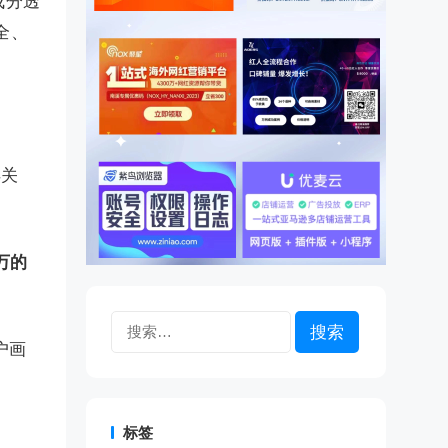
成分透
全、
得关
4万的
搜
索：
户画
标签