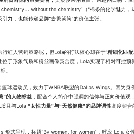
轻消费群体的审美契合
；文案多采用直白、风趣的口吻，降
mistry… without the chemistry”（“棉条的化学魅力
吸引力，也能传递品牌“去繁就简”的价值主张。
能不执行红人营销策略呢，但Lola的打法核心却在于“
精细化匹配
让位于形象气质和粉丝画像契合度，Lola实现了相对可控预
目标。
n，是一名篮球运动员，效力于WNBA联盟的Dallas Wings。因为
美”的人物标签
，配合个人简介中强调的信仰与正向价值观
质且与Lola
“女性力量”与“天然健康”的品牌调性
高度契合
els 形式呈现，标题“By women, for women”，呼应 Lola 