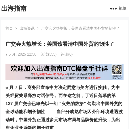
出海指南
菜单
首页
出海资讯
广交会火热增长：美国该看清中国外贸的韧性了
广交会火热增长：美国该看清中国外贸的韧性了
7 5 月, 2025 12:58
阅读
(355)
评论(0)
5 月 7 日，商务部宣布中方决定同意与美方进行接触，为中
美经贸关系释放对话信号。而在这之前，于近日落幕的第
137 届广交会已率先以一组 “火热的数据” 勾勒出中国外贸的
全球动能和增长韧性 ——
当部分成熟市场因外部环境遭遇波
动时，中国外贸正通过多元市场布局与品牌价值升级，为出
海企业开辟新的增长航道。