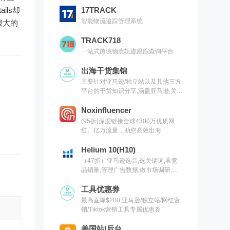
ails却
17TRACK
智能物流追踪管理系统
很大的
TRACK718
一站式跨境物流轨迹跟踪查询平台
出海干货集锦
主要针对亚马逊/独立站以及其他三方
平台的干货知识分享,涵盖亚马逊,关键
词,网红营销,联盟营销,SEO等常用工
具以及出海干货集锦,欢迎关注
Noxinfluencer
(95折)深度链接全球4300万优质网
红、亿万流量，助您高效出海
Helium 10(H10)
（47折）亚马逊选品,选关键词,看竞
品销量,管理广告数据,做市场调研,有
H10就够了（现支持沃尔玛）
工具优惠券
最高直降$200,亚马逊/独立站/网红营
销/Tiktok营销工具专属优惠券
美国站|后台