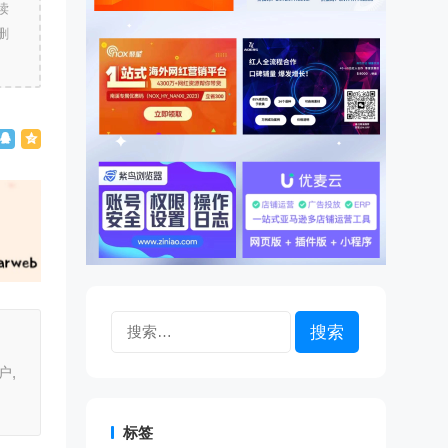
读
删
搜
索：
户,
标签