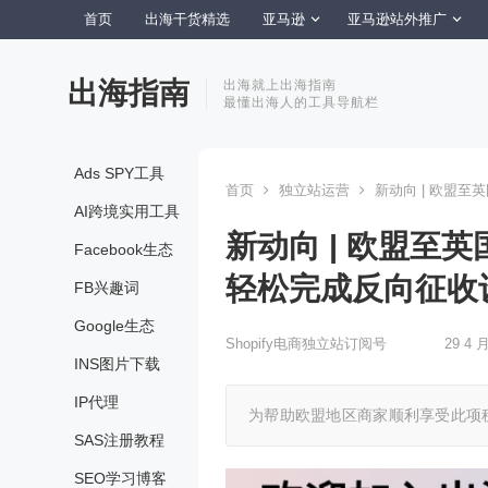
首页
出海干货精选
亚马逊
亚马逊站外推广
出海指南
出海就上出海指南
最懂出海人的工具导航栏
Ads SPY工具
首页
独立站运营
新动向 | 欧盟至英
AI跨境实用工具
新动向 | 欧盟至英国
Facebook生态
轻松完成反向征收
FB兴趣词
Google生态
Shopify电商独立站订阅号
29 4 月
INS图片下载
IP代理
为帮助欧盟地区商家顺利享受此项税收
SAS注册教程
SEO学习博客