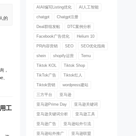
AIAI编写Listing优化
AI人工智能
chatgpt
Chatgpt注册
销人的
Deal群组发帖
DTC案例分析
Facebook广告优化
Helium 10
PR内容营销
SEO
SEO优化指南
shein
shopify运营
Temu
Tiktok KOL
Tiktok Shop
查询，
TikTok广告
Tiktok红人
be、
Tiktok营销
wordpress建站
三方平台
亚马逊
亚马逊Prime Day
亚马逊关键词
实用工
亚马逊关键词分析
亚马逊工具
亚马逊广告
亚马逊站外引流
亚马逊站外推广
亚马逊联盟