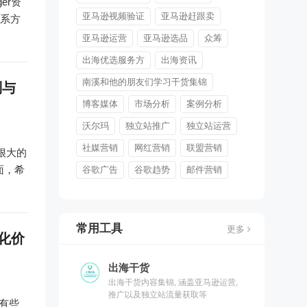
er资
亚马逊视频验证
亚马逊赶跟卖
联系方
亚马逊运营
亚马逊选品
众筹
出海优选服务方
出海资讯
南溪和他的朋友们学习干货集锦
则与
博客媒体
市场分析
案例分析
沃尔玛
独立站推广
独立站运营
社媒营销
网红营销
联盟营销
很大的
面，希
谷歌广告
谷歌趋势
邮件营销
常用工具
更多
转化价
出海干货
出海干货内容集锦, 涵盖亚马逊运营,
推广以及独立站流量获取等
 有些