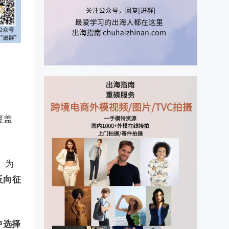
覆盖
。为
反向征
中选择