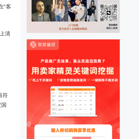
在“客
上清
再符
定国