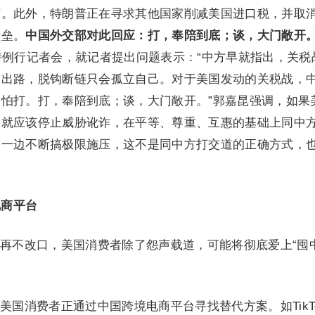
变。此外，特朗普正在寻求其他国家削减美国进口税，并取
壁垒。
中国外交部对此回应：
打，奉陪到底；谈，大门敞开
持例行记者会，就记者提出问题表示：“中方早就指出，关税
有出路，脱钩断链只会孤立自己。对于美国发动的关税战，
怕打。打，奉陪到底；谈，大门敞开。”郭嘉昆强调，如果
，就应该停止威胁讹诈，在平等、尊重、互惠的基础上同中
，一边不断搞极限施压，这不是同中方打交道的正确方式，
电商平台
再不改口，美国消费者除了怨声载道，可能将彻底爱上“囤
美国消费者正通过中国跨境电商平台寻找替代方案。如TikT