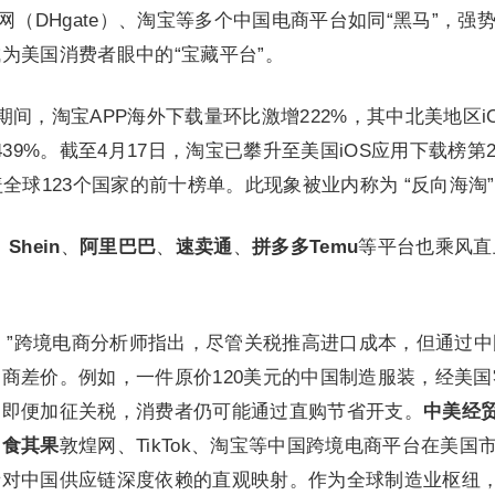
网（DHgate）、淘宝等多个中国电商平台如同“黑马”，强
为美国消费者眼中的“宝藏平台”。
日期间，淘宝APP海外下载量环比激增222%，其中北美地区i
439%。截至4月17日，淘宝已攀升至美国iOS应用下载榜第
全球123个国家的前十榜单。此现象被业内称为 “反向海淘
、
Shein
、
阿里巴巴
、
速卖通
、
拼多多Temu
等平台也乘风直
。”跨境电商分析师指出，尽管关税推高进口成本，但通过中
商差价。例如，一件原价120美元的中国制造服装，经美国
，即便加征关税，消费者仍可能通过直购节省开支。
中美经
自食其果
敦煌网、TikTok、淘宝等中国跨境电商平台在美国
对中国供应链深度依赖的直观映射。作为全球制造业枢纽，