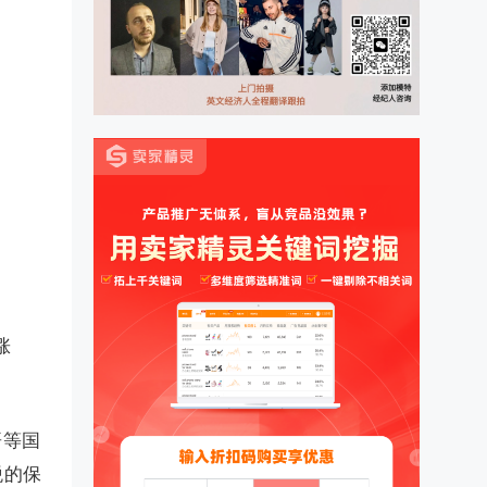
涨
哥等国
税的保