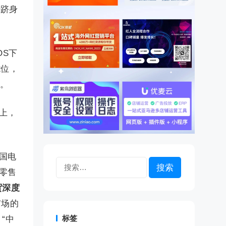
势跻身
OS下
2位，
”。
上，
国电
搜
零售
索：
贸深度
市场的
标签
“中