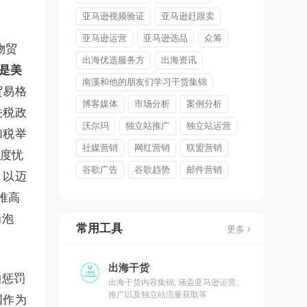
亚马逊视频验证
亚马逊赶跟卖
亚马逊运营
亚马逊选品
众筹
物贸
出海优选服务方
出海资讯
是美
南溪和他的朋友们学习干货集锦
贸易格
博客媒体
市场分析
案例分析
关税政
沃尔玛
独立站推广
独立站运营
加税举
社媒营销
网红营销
联盟营销
深度忧
谷歌广告
谷歌趋势
邮件营销
。以迈
推高
为泡
常用工具
更多
出海干货
的惩罚
出海干货内容集锦, 涵盖亚马逊运营,
推广以及独立站流量获取等
国作为