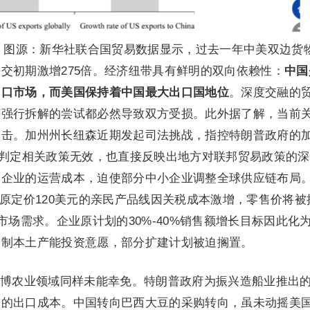
 图源：新华社联合国贸易数据显示，过去一年中美双边货
国建交初期激增275倍。经济纽带具有鲜明的双向依赖性：
中国
出口市场，而美国保持着中国最大出口国地位
。深度交融的
何强行拆解的尝试都必然导致双方受损。此外据了解，当前
冲击。加州州长纽森近期发起司法挑战，指控特朗普政府的
院判定相关政策无效，也直接反映出地方对联邦贸易政策的
国企业的运营成本，迫使部分中小企业调整全球供应链布局
为例，原定价120美元的亲民产品线因关税成本激增，零售价将被
市场需求。企业原计划的30%-40%销售额增长目标因此化
抑制本土产能投资意愿，部分扩建计划被迫搁置。
博农业领域同样未能幸免。特朗普政府为振兴造船业推出
民的出口成本。中国转向巴西大豆的采购转向，虽未动摇美