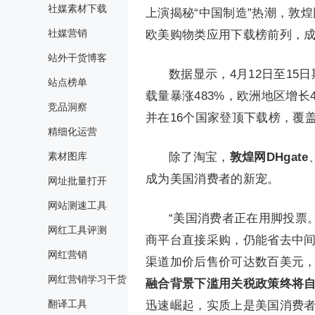
社媒素材下载
上演揭秘“中国制造”热潮，敦煌
社媒营销
欧美购物类应用下载榜前列，成
站外干货博客
数据显示，4月12日至15
站点榜单
载量暴涨483%，欧洲地区增长
竞品洞察
并在16个国家登顶下载榜，覆盖
精细化运营
素材图库
除了淘宝，
敦煌网DHgate
成为美国消费者的新宠。
网址批量打开
网站测速工具
“美国消费者正在用脚投票
网红工具评测
商平台直接采购，仍能省去中间
网红营销
渠道加价后售价可达数百美元
网红营销学习干货
融合背景下
滥用关税政策终将
翻译工具
迅速崛起，实质上是美国消费者