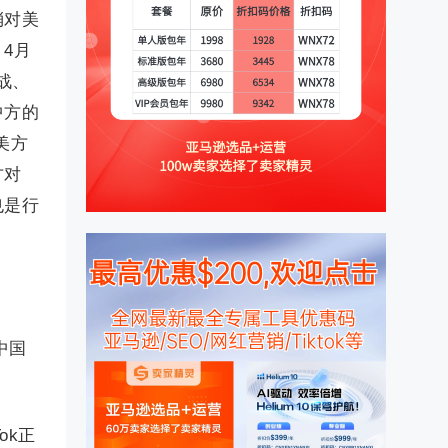
消对美
。
4月
战、
中方的
美方
方对
也是行
中国
ok正