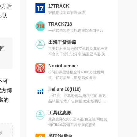
中方后
17TRACK
智能物流追踪管理系统
伟认
TRACK718
一站式跨境物流轨迹跟踪查询平台
出海干货集锦
回
主要针对亚马逊/独立站以及其他三方
平台的干货知识分享,涵盖亚马逊,关键
词,网红营销,联盟营销,SEO等常用工
具以及出海干货集锦,欢迎关注
Noxinfluencer
(95折)深度链接全球4300万优质网
红、亿万流量，助您高效出海
不可
Helium 10(H10)
双方博
（47折）亚马逊选品,选关键词,看竞
实的
品销量,管理广告数据,做市场调研,有
H10就够了（现支持沃尔玛）
工具优惠券
最高直降$200,亚马逊/独立站/网红营
销/Tiktok营销工具专属优惠券
读
美国站|后台