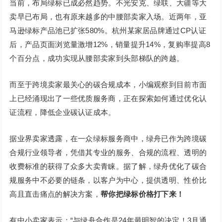
当前，布局绿标已成必然趋势。不光安克、绿联、大疆等大
卖早已布局，也有原来越多的中腰部卖家入场。近两年，亚
马逊绿标产品池已扩张580%。杭州某家居品牌通过CP认证
后，产品页面浏览量激增12%，销量提升14%，复购率提高8
个百分点，成功实现从腰部卖家到头部梯队的跨越。
而至于跨境卖家最关心的碳合规成本，小编观察到目前市面
上已经涌现出了一些优质服务商，正在探索如何通过优化认
证流程，降低企业碳认证成本。
据业界卖家透露，在一众绿标服务商中，绿舟已作为跨境碳
合规行业领导者，凭借其专业的服务、合规的流程、透明的
收费标准的获得了众多大卖青睐。据了解，绿舟优化了碳合
规服务中不必要的链条，以客户为中心，提供透明、性价比
高且直击痛点的解决方案，
帮你把绿标价格打下来！
有中小卖家表示：“与绿舟合作是24年最明智的决定！3月通