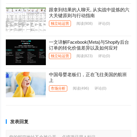
跟拿到结果的人聊天, 从实战中提炼的六
大关键原则与行动指南
独立站运营
阅读
(908)
评论(0)
一文详解Facebook(Meta)与Shopify后台
订单的转化价值差异以及如何应对
独立站运营
阅读
(823)
评论(0)
中国母婴老板们，正在飞往美国的航班
上
市场分析
阅读
(496)
评论(0)
发表回复
您的邮箱地址不会被公开。
必填项已用
*
标注