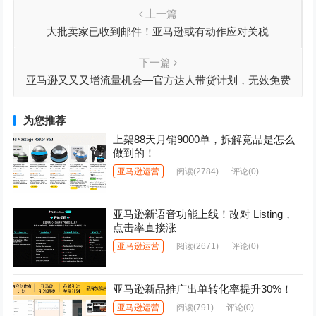
上一篇
大批卖家已收到邮件！亚马逊或有动作应对关税
下一篇
亚马逊又又又增流量机会—官方达人带货计划，无效免费
为您推荐
上架88天月销9000单，拆解竞品是怎么
做到的！
亚马逊运营
阅读
(2784)
评论(0)
亚马逊新语音功能上线！改对 Listing，
点击率直接涨
亚马逊运营
阅读
(2671)
评论(0)
亚马逊新品推广出单转化率提升30%！
亚马逊运营
阅读
(791)
评论(0)