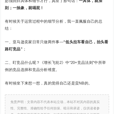
必须回归具体和细节才行，真应了那句话：
一具体，就深
刻；一抽象，就嗝屁！
有时候关于运营过程中的细节分析，我一直佩服自己的总
结：
一、亚马逊卖家日常只做两件事—
“
低头拉车看自己，抬头看
路盯竞品
”
；
二、盯竞品什么呢？《增长飞轮2》中“20+竞品法则”中所举
例的竞品选择和竞品分析维度。
有时候坐下来想一想，真的觉得自己还是蛮NB的。
免责声明：文章内容不代表本站立场，本站不对其内容的真实
性、完整性、准确性给予任何担保、暗示和承诺，仅供读者参