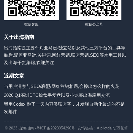
微信客服
微信公众号
关于出海指南
出海指南是主要针对亚马逊/独立站以及其他三方平台的工具导
航栏,涵盖亚马逊,关键词,网红营销,联盟营销,SEO等常用工具以
及出海干货集锦,欢迎关注
近期文章
当用户洞察与SEO/联盟/网红营销相遇,会擦出怎么样的火花
2026 Q1深圳DTC操盘手复盘以及小龙虾出海应用交流
我用Codex 跑了一天内容类联盟客，才发现自动化最难的不是
发邮件
© 2023
出海指南
-粤ICP备2023054296号 友情链接：
Aipilotdaily
,
万花筒