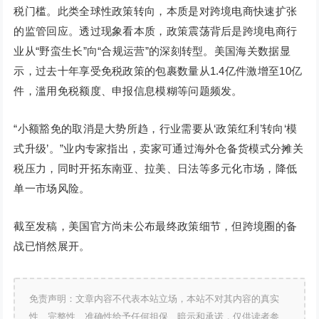
税门槛。此类全球性政策转向，本质是对跨境电商快速扩张
的监管回应。透过现象看本质，政策震荡背后是跨境电商行
业从“野蛮生长”向“合规运营”的深刻转型。美国海关数据显
示，过去十年享受免税政策的包裹数量从1.4亿件激增至10亿
件，滥用免税额度、申报信息模糊等问题频发。
“小额豁免的取消是大势所趋，行业需要从‘政策红利’转向‘模
式升级’。”业内专家指出，卖家可通过海外仓备货模式分摊关
税压力，同时开拓东南亚、拉美、日法等多元化市场，降低
单一市场风险。
截至发稿，美国官方尚未公布最终政策细节，但跨境圈的备
战已悄然展开。
免责声明：文章内容不代表本站立场，本站不对其内容的真实
性、完整性、准确性给予任何担保、暗示和承诺，仅供读者参