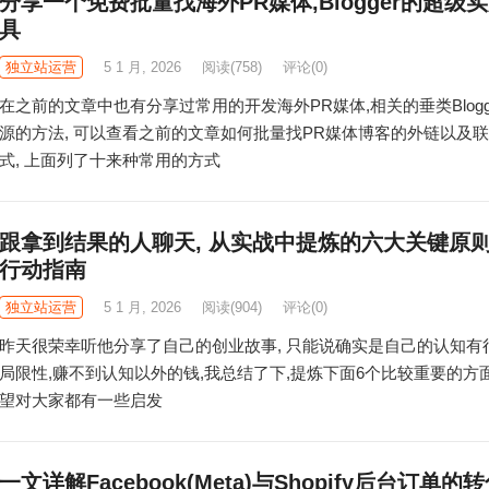
分享一个免费批量找海外PR媒体,Blogger的超级
具
独立站运营
5 1 月, 2026
阅读
(758)
评论(0)
在之前的文章中也有分享过常用的开发海外PR媒体,相关的垂类Blogg
源的方法, 可以查看之前的文章如何批量找PR媒体博客的外链以及
式, 上面列了十来种常用的方式
跟拿到结果的人聊天, 从实战中提炼的六大关键原
行动指南
独立站运营
5 1 月, 2026
阅读
(904)
评论(0)
昨天很荣幸听他分享了自己的创业故事, 只能说确实是自己的认知有
局限性,赚不到认知以外的钱,我总结了下,提炼下面6个比较重要的方
望对大家都有一些启发
一文详解Facebook(Meta)与Shopify后台订单的