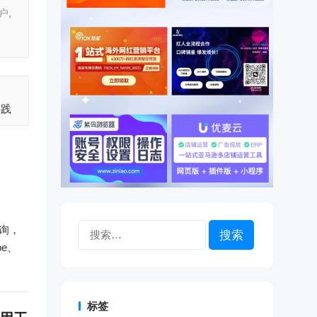
户,
实践
搜
查询，
索：
be、
标签