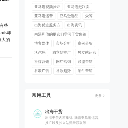
亚马逊视频验证
亚马逊赶跟卖
亚马逊运营
亚马逊选品
众筹
 有些
出海优选服务方
出海资讯
ails却
南溪和他的朋友们学习干货集锦
很大的
博客媒体
市场分析
案例分析
沃尔玛
独立站推广
独立站运营
社媒营销
网红营销
联盟营销
谷歌广告
谷歌趋势
邮件营销
常用工具
更多
出海干货
出海干货内容集锦, 涵盖亚马逊运营,
推广以及独立站流量获取等