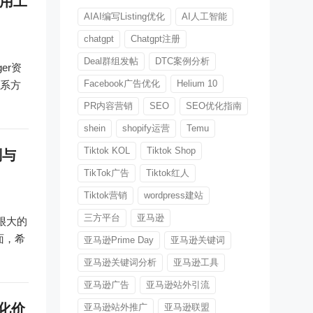
实用工
AIAI编写Listing优化
AI人工智能
chatgpt
Chatgpt注册
Deal群组发帖
DTC案例分析
er资
Facebook广告优化
Helium 10
联系方
PR内容营销
SEO
SEO优化指南
shein
shopify运营
Temu
Tiktok KOL
Tiktok Shop
则与
TikTok广告
Tiktok红人
Tiktok营销
wordpress建站
三方平台
亚马逊
很大的
面，希
亚马逊Prime Day
亚马逊关键词
亚马逊关键词分析
亚马逊工具
亚马逊广告
亚马逊站外引流
转化价
亚马逊站外推广
亚马逊联盟