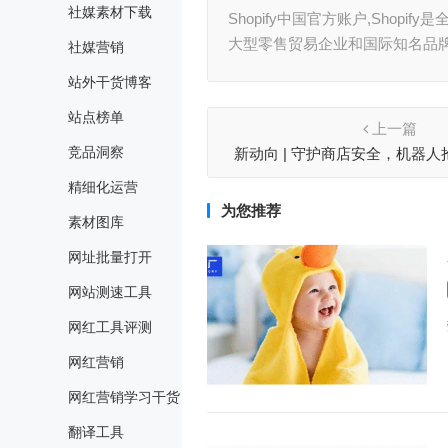
社媒素材下载
Shopify中国官方账户,Shop
大型零售贸易企业和国际知名品
社媒营销
站外干货博客
站点榜单
上一篇
竞品洞察
新动向 | 守护商店安全，机器
Shopify开启强制“检
精细化运营
为您推荐
素材图库
网址批量打开
网站测速工具
网红工具评测
网红营销
网红营销学习干货
翻译工具