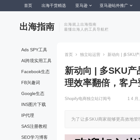
首页
出海干货精选
亚马逊
亚马逊站外推广
出海指南
出海就上出海指南
最懂出海人的工具导航栏
Ads SPY工具
首页
独立站运营
新动向 | 多SK
AI跨境实用工具
新动向 | 多SK
Facebook生态
理效率翻倍，客户
FB兴趣词
Google生态
Shopify电商独立站订阅号
1 4 月,
INS图片下载
IP代理
为了让多SKU商家能够更高效地管理
SAS注册教程
SEO学习博客