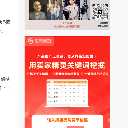
录”按
升。
入确切
如下：