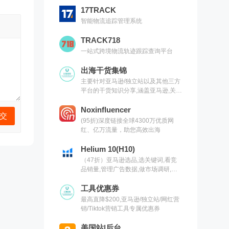
17TRACK
智能物流追踪管理系统
TRACK718
一站式跨境物流轨迹跟踪查询平台
出海干货集锦
主要针对亚马逊/独立站以及其他三方
平台的干货知识分享,涵盖亚马逊,关键
词,网红营销,联盟营销,SEO等常用工
具以及出海干货集锦,欢迎关注
Noxinfluencer
(95折)深度链接全球4300万优质网
红、亿万流量，助您高效出海
Helium 10(H10)
（47折）亚马逊选品,选关键词,看竞
品销量,管理广告数据,做市场调研,有
H10就够了（现支持沃尔玛）
工具优惠券
最高直降$200,亚马逊/独立站/网红营
销/Tiktok营销工具专属优惠券
美国站|后台