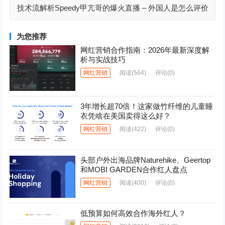
技术流解析Speedy甲亢哥的爆火直播 – 外国人是怎么评价
中国的？
为您推荐
网红营销合作指南：2026年最新深度解
析与实战技巧
网红营销
阅读
(564)
评论(0)
3年增长超70倍！这家做竹纤维的儿童睡
衣凭啥在美国卖得这么好？
网红营销
阅读
(422)
评论(0)
头部户外出海品牌Naturehike、Geertop
和MOBI GARDEN合作红人盘点
网红营销
阅读
(400)
评论(0)
低预算如何高效合作海外红人？