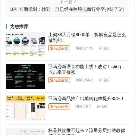
下一篇
10年长期规划：找到一群已经在跨境电商行业至少待了5年
的人
为您推荐
上架88天月销9000单，拆解竞品是怎么
做到的！
亚马逊运营
阅读
(2779)
评论(0)
亚马逊新语音功能上线！改对 Listing，
点击率直接涨
亚马逊运营
阅读
(2663)
评论(0)
亚马逊新品推广出单转化率提升30%！
亚马逊运营
阅读
(787)
评论(0)
标品秋促推不起来？流量分层打法教你