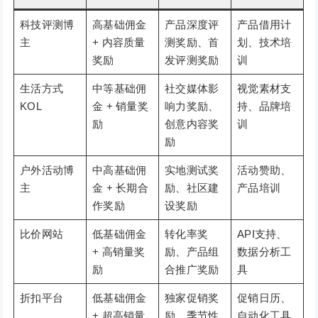
科技评测博
高基础佣金
产品深度评
产品借用计
主
+ 内容质量
测奖励、首
划、技术培
奖励
发评测奖励
训
生活方式
中等基础佣
社交媒体影
视觉素材支
KOL
金 + 销量奖
响力奖励、
持、品牌培
励
创意内容奖
训
励
户外活动博
中高基础佣
实地测试奖
活动赞助、
主
金 + 长期合
励、社区建
产品培训
作奖励
设奖励
比价网站
低基础佣金
转化率奖
API支持、
+ 高销量奖
励、产品组
数据分析工
励
合推广奖励
具
折扣平台
低基础佣金
独家促销奖
促销日历、
+ 超高销量
励、季节性
自动化工具