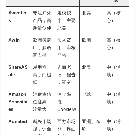
级
Avantlin
专注户外
规模较
北美
高（核
k
产品，高
小，主要
心）
质量伙伴
北美
Awin
欧洲覆盖
加入费
欧洲
高（核
广，多语
用，审核
心）
言支持
严格
ShareAS
易用性
界面老
北美
中（辅
ale
高，门槛
旧，报告
助）
低
功能弱
Amazon
消费者信
佣金率
全球
中（辅
Associat
任度高，
低，
助）
es
流量大
Cookie短
Admitad
新兴市场
西方市场
亚洲、东
中（辅
强，佣金
弱，界面
欧
助）