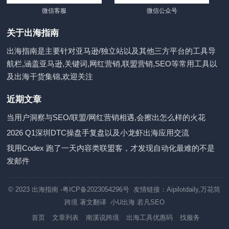
微信客服
微信公众号
关于出海指南
出海指南是主要针对亚马逊/独立站以及其他三方平台的工具导
航栏,涵盖亚马逊,关键词,网红营销,联盟营销,SEO等常用工具以
及出海干货集锦,欢迎关注
近期文章
当用户洞察与SEO/联盟/网红营销相遇,会擦出怎么样的火花
2026 Q1深圳DTC操盘手复盘以及小龙虾出海应用交流
我用Codex 跑了一天内容类联盟客，才发现自动化最难的不是
发邮件
© 2023
出海指南
-粤ICP备2023054296号 友情链接：
Aipilotdaily
,
万花筒
跨境
著文翻译
小U出海
若凡SEO
首页
文章列表
南溪说跨境
出海工具优惠码
找服务