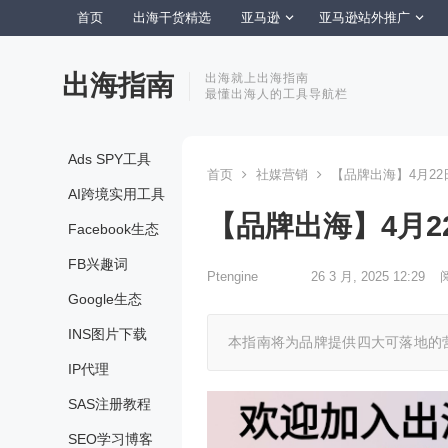
首页
出海干货精选
亚马逊
亚马逊站外推广
出海指南
出海就上出海指南
最懂出海人的工具导航栏
Ads SPY工具
首页
社媒营销
【品牌出海】4月2
AI跨境实用工具
【品牌出海】4月
Facebook生态
FB兴趣词
Ptengine
26 3 月, 2025 12:29
Google生态
INS图片下载
本指南将为品牌提供四大可落地的
IP代理
SAS注册教程
SEO学习博客