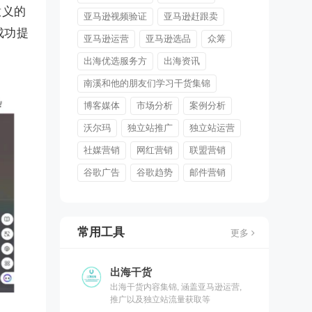
意义的
亚马逊视频验证
亚马逊赶跟卖
成功提
亚马逊运营
亚马逊选品
众筹
出海优选服务方
出海资讯
南溪和他的朋友们学习干货集锦
博客媒体
市场分析
案例分析
沃尔玛
独立站推广
独立站运营
社媒营销
网红营销
联盟营销
谷歌广告
谷歌趋势
邮件营销
常用工具
更多
出海干货
出海干货内容集锦, 涵盖亚马逊运营,
推广以及独立站流量获取等