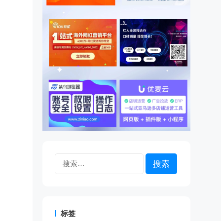
搜
索：
标签