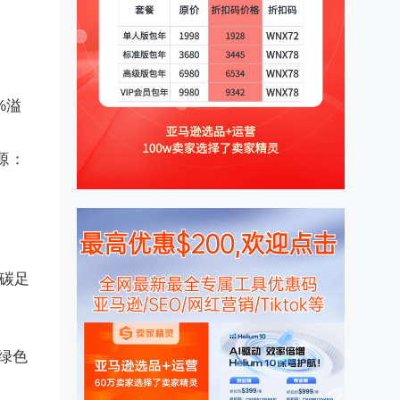
%溢
源：
、碳足
牌绿色