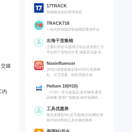
17TRACK
智能物流追踪管理系统
TRACK718
一站式跨境物流轨迹跟踪查询平台
出海干货集锦
主要针对亚马逊/独立站以及其他三方
平台的干货知识分享,涵盖亚马逊,关键
词,网红营销,联盟营销,SEO等常用工
具以及出海干货集锦,欢迎关注
Noxinfluencer
社交媒
(95折)深度链接全球4300万优质网
红、亿万流量，助您高效出海
Helium 10(H10)
C内
（47折）亚马逊选品,选关键词,看竞
品销量,管理广告数据,做市场调研,有
H10就够了（现支持沃尔玛）
工具优惠券
最高直降$200,亚马逊/独立站/网红营
销/Tiktok营销工具专属优惠券
美国站|后台