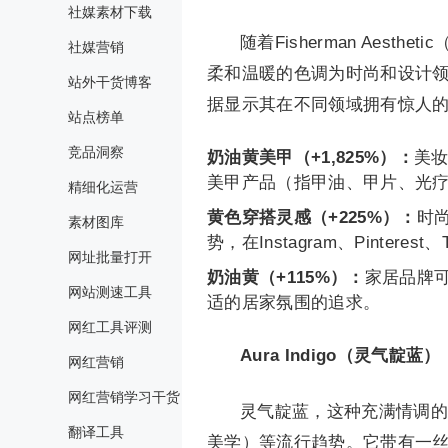
社媒素材下载
随着Fisherman Aesth
社媒营销
柔和温暖的色调为时尚和设计
站外干货博客
据显示其在不同领域拥有惊人
站点榜单
竞品洞察
奶油黄美甲（+1,825%）：
美
美甲产品（指甲油、甲片、光
精细化运营
黄色穿搭灵感（+225%）：
时尚
素材图库
势，在Instagram、Pinter
网址批量打开
奶油黄（+115%）：
家居品牌
网站测速工具
适的居家氛围的追求。
网红工具评测
Aura Indigo（灵气靛蓝）
网红营销
网红营销学习干货
灵气靛蓝，这种充满情调的色彩来
翻译工具
美学）等流行趋势。它带有一