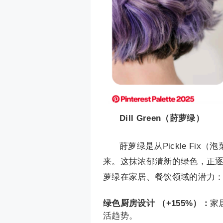
Dill Green（莳萝绿）
莳萝绿是从Pickle Fix
来。这抹浓郁清新的绿色，正
萝绿在家居、餐饮领域的潜力
绿色厨房设计 （+155%）：
家
活趋势。