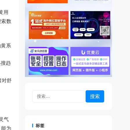
油黄用
搜索数
油黄系
一热搜趋
者对舒
搜
索：
（灵气
标签
，能为