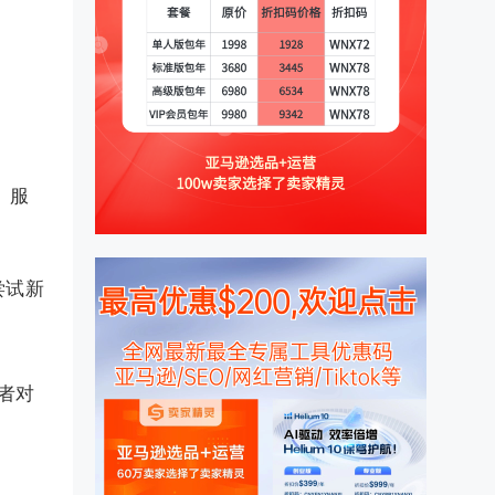
、服
尝试新
者对