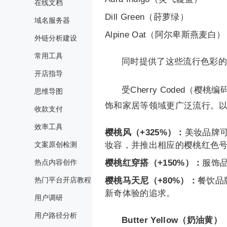
在线文档
Dill Green（莳萝绿）
域名服务器
Alpine Oat（阿尔卑斯燕麦白）
外链分析建设
常用工具
同时提供了这些流行色彩的
开店指导
受Cherry Coded（
思维导图
饰和家居等领域更广泛流行。
收款支付
效率工具
樱桃风（+325%）：
美妆品牌
妆容，并推出相应的樱桃红色
文案原创检测
樱桃红穿搭（+150%）：
服饰
热点内容创作
樱桃马天尼（+80%）：
餐饮品
热门平台开店教程
新奇体验的追求。
用户调研
用户路径分析
Butter Yellow（奶油黄）