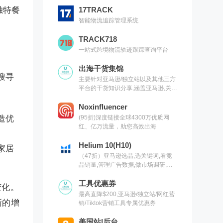
独特餐
17TRACK
智能物流追踪管理系统
TRACK718
一站式跨境物流轨迹跟踪查询平台
出海干货集锦
搜寻
主要针对亚马逊/独立站以及其他三方
平台的干货知识分享,涵盖亚马逊,关键
词,网红营销,联盟营销,SEO等常用工
具以及出海干货集锦,欢迎关注
Noxinfluencer
造优
(95折)深度链接全球4300万优质网
红、亿万流量，助您高效出海
Helium 10(H10)
家居
（47折）亚马逊选品,选关键词,看竞
品销量,管理广告数据,做市场调研,有
H10就够了（现支持沃尔玛）
工具优惠券
变化。
最高直降$200,亚马逊/独立站/网红营
新的增
销/Tiktok营销工具专属优惠券
美国站|后台