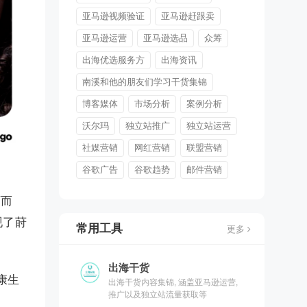
亚马逊视频验证
亚马逊赶跟卖
亚马逊运营
亚马逊选品
众筹
出海优选服务方
出海资讯
南溪和他的朋友们学习干货集锦
博客媒体
市场分析
案例分析
沃尔玛
独立站推广
独立站运营
社媒营销
网红营销
联盟营销
谷歌广告
谷歌趋势
邮件营销
育而
现了莳
常用工具
更多
出海干货
康生
出海干货内容集锦, 涵盖亚马逊运营,
推广以及独立站流量获取等