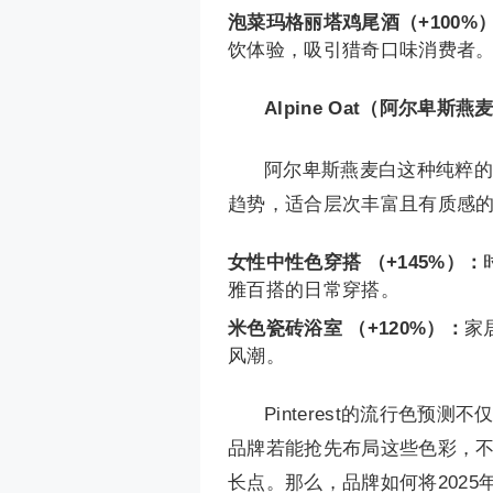
泡菜玛格丽塔鸡尾酒（+100%
饮体验，吸引猎奇口味消费者
Alpine Oat（阿尔卑斯燕
阿尔卑斯燕麦白这种纯粹的日常
趋势，适合层次丰富且有质感
女性中性色穿搭 （+145%）：
雅百搭的日常穿搭。
米色瓷砖浴室 （+120%）：
家
风潮。
Pinterest的流行色
品牌若能抢先布局这些色彩，
长点。那么，品牌如何将202