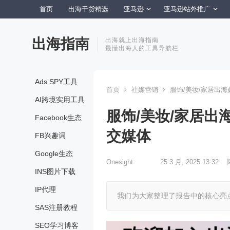
首页
出海干货精选
亚马逊
亚马逊站外推广
出海指南
出海就上出海指南
最懂出海人的工具导航栏
Ads SPY工具
首页
社媒营销
服饰/美妆/家居出海
AI跨境实用工具
服饰/美妆/家居出
Facebook生态
交媒体
FB兴趣词
Google生态
Onesight
25 3 月, 2025 13:32
INS图片下载
IP代理
我们为大家整理了报告中的核心亮
SAS注册教程
SEO学习博客