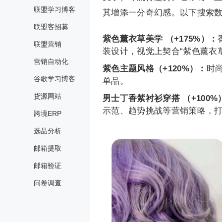
联盟学习博客
其增添一分奇幻感。以下搜索
联盟客招募
紫色薰衣草美学 （+175%）：
联盟营销
装设计，视觉上契合“紫色薰衣
营销自动化
紫色主题风格（+120%）：
时
谷歌学习博客
单品。
货源网站
男士丁香紫衬衫穿搭 （+100%
示范、趋势挑战等营销策略，
跨境ERP
选品分析
邮箱提取
邮箱验证
问卷调查