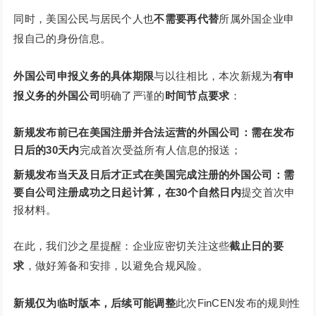
同时，美国公民与居民个人也
不需
要再代替
所属外国企业申
报自己的身份信息。
外国公司申报义务的具体期限
与以往相比，本次新规为
有申
报义务的外国公司
明确了严谨的
时间节点要求
：
新规发布前已在美国注册并合法运营的外国公司：
需在发布
日后的30天内
完成首次受益所有人信息的报送；
新规发布当天及日后才正式在美国完成注册的外国公司：
需
要自公司注册成功之日起计算，在30个自然日内
提交首次申
报材料。
在此，我们沙之星提醒：企业应密切关注这些
截止日的要
求
，做好筹备和安排，以避免合规风险。
新规仅为临时版本，后续可能调整
此次FinCEN发布的规则性