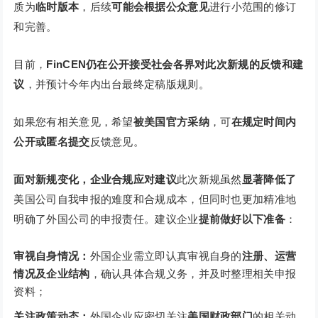
质为
临时版本
，后续
可能会根据公众意见
进行小范围的修订
和完善。
目前，
FinCEN仍在公开接受社会各界对此次新规的反馈和建
议
，并预计今年内出台最终定稿版规则。
如果您有相关意见，希望
被美国官方采纳
，可
在规定时间内
公开或匿名提交
反馈意见。
面对新规变化，企业合规应对建议
此次新规虽然
显著降低了
美国公司自我申报的难度和合规成本，但同时也更加精准地
明确了外国公司的申报责任。建议企业
提前做好以下准备
：
审视自身情况：
外国企业需立即认真审视自身的
注册、运营
情况及企业结构
，确认具体合规义务，并及时整理相关申报
资料；
关注政策动态：
外国企业应密切关注
美国财政部门
的相关动