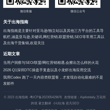
微信客服
微信公众号
关于出海指南
出海指南是主要针对亚马逊/独立站以及其他三方平台的工具导
航栏,涵盖亚马逊,关键词,网红营销,联盟营销,SEO等常用工具以
及出海干货集锦,欢迎关注
近期文章
当用户洞察与SEO/联盟/网红营销相遇,会擦出怎么样的火花
2026 Q1深圳DTC操盘手复盘以及小龙虾出海应用交流
我用Codex 跑了一天内容类联盟客，才发现自动化最难的不是
发邮件
© 2023
出海指南
-粤ICP备2023054296号 友情链接：
Aipilotdaily
,
万花筒
跨境
著文翻译
小U出海
若凡SEO