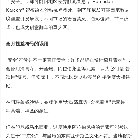
「安全」，却可能因地区差异触犯禁忌；”Ramadan
Kareem” 祝福语在沙特如鱼得水，到了印尼却可能因宗教语
境偏差引发争议；不同市场的语言禁忌、色彩偏好、节日仪
式，也成为创意翻车的重灾区。
斋
月视觉符号的误用
“安全”符号并不一定真正安全：许多品牌在设计斋月素材时，
会使用清真寺、开斋炮、阿拉伯茶壶等元素，认为它们是“普
适性”符号。但实际上，不同地区对这些符号的接受度大相径
庭。
在阿联酋或沙特，品牌使用“大型清真寺+金色新月”元素是一
种高端、神圣的象征。
但在印尼或马来西亚，过度使用阿拉伯风格的元素可能被认
为过于“中东化”，与当地的东南亚伊斯兰文化不符。当地穆斯