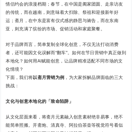
情侣约会的浪漫档期；春节，在中国是阖家团圆、走亲访友
的传统，而在越南，则意味着大扫除、祭祖和迎接新年好
运；斋月，在中东是富有仪式感的静思与祷告，而在东南
亚，则充满了缤纷的市场、促销活动和家庭聚餐。
对于品牌而言，简单复制全球化创意，不仅无法打动消费
者，还可能因文化误解而“翻车”。如何在节日营销中真正做到
本地化？如何用AI赋能创意，让品牌精准适配不同市场的文
化情境？
下面，我们将
以斋月营销为例
，为大家拆解品牌面临的三大
挑战：
文化与创意本地化的「致命陷阱」
从文化层面来看，将斋月元素融入创意素材绝非易事，绝不
能简单照搬。开斋炮、清真寺、阿拉伯茶壶等视觉符号看似