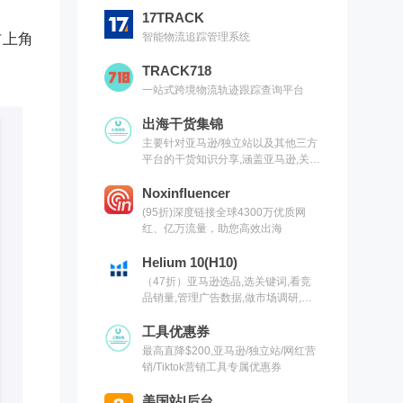
17TRACK
右上角
智能物流追踪管理系统
TRACK718
一站式跨境物流轨迹跟踪查询平台
出海干货集锦
主要针对亚马逊/独立站以及其他三方
平台的干货知识分享,涵盖亚马逊,关键
词,网红营销,联盟营销,SEO等常用工
具以及出海干货集锦,欢迎关注
Noxinfluencer
(95折)深度链接全球4300万优质网
红、亿万流量，助您高效出海
Helium 10(H10)
（47折）亚马逊选品,选关键词,看竞
品销量,管理广告数据,做市场调研,有
H10就够了（现支持沃尔玛）
工具优惠券
最高直降$200,亚马逊/独立站/网红营
销/Tiktok营销工具专属优惠券
美国站|后台