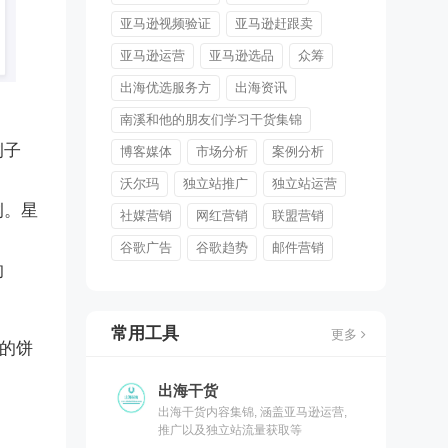
亚马逊视频验证
亚马逊赶跟卖
亚马逊运营
亚马逊选品
众筹
出海优选服务方
出海资讯
南溪和他的朋友们学习干货集锦
例子
博客媒体
市场分析
案例分析
沃尔玛
独立站推广
独立站运营
例。星
社媒营销
网红营销
联盟营销
谷歌广告
谷歌趋势
邮件营销
的
常用工具
更多
侧的饼
出海干货
出海干货内容集锦, 涵盖亚马逊运营,
推广以及独立站流量获取等