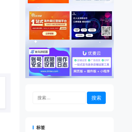
搜
索：
标签