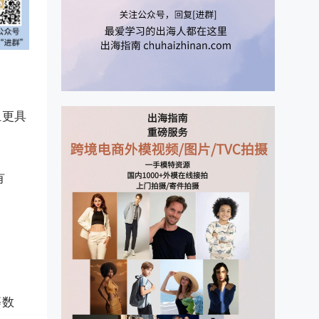
且更具
有
等数