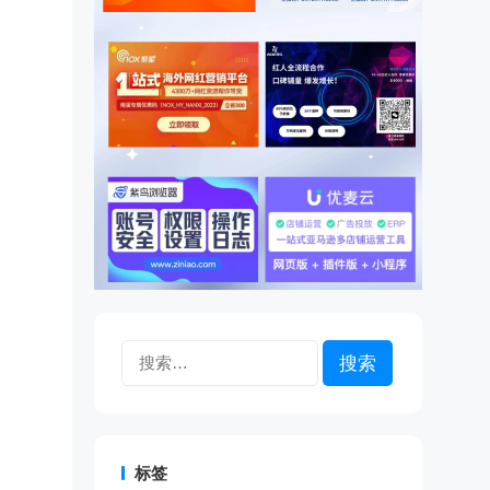
搜
索：
标签