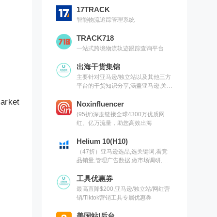
17TRACK
智能物流追踪管理系统
TRACK718
一站式跨境物流轨迹跟踪查询平台
出海干货集锦
主要针对亚马逊/独立站以及其他三方
平台的干货知识分享,涵盖亚马逊,关键
词,网红营销,联盟营销,SEO等常用工
rket
具以及出海干货集锦,欢迎关注
Noxinfluencer
(95折)深度链接全球4300万优质网
红、亿万流量，助您高效出海
Helium 10(H10)
（47折）亚马逊选品,选关键词,看竞
品销量,管理广告数据,做市场调研,有
H10就够了（现支持沃尔玛）
工具优惠券
最高直降$200,亚马逊/独立站/网红营
销/Tiktok营销工具专属优惠券
美国站|后台