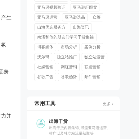
亚马逊视频验证
亚马逊赶跟卖
牌产生
亚马逊运营
亚马逊选品
众筹
出海优选服务方
出海资讯
南溪和他的朋友们学习干货集锦
的氛
博客媒体
市场分析
案例分析
沃尔玛
独立站推广
独立站运营
社媒营销
网红营销
联盟营销
瓶身
谷歌广告
谷歌趋势
邮件营销
常用工具
更多
意力并
出海干货
出海干货内容集锦, 涵盖亚马逊运营,
推广以及独立站流量获取等