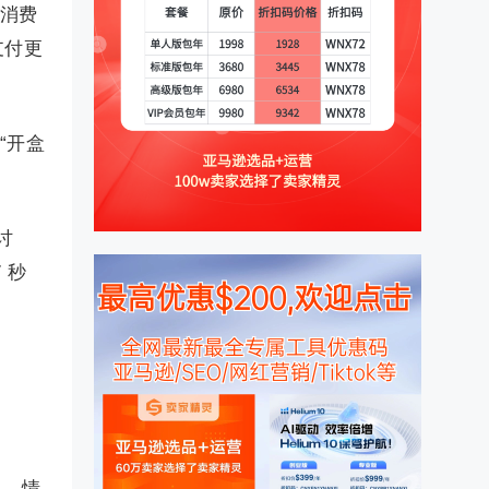
当消费
支付更
“开盒
讨
 秒
）。情