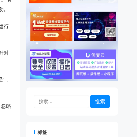
动。
运行
针对
”，
搜
而忽略
索：
标签