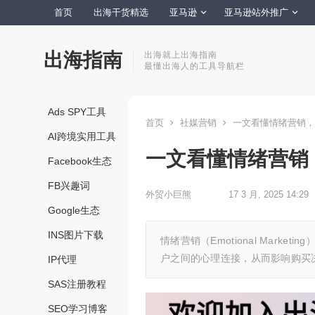
首页
出海干货精选
亚马逊
亚马逊站外推广
出海指南
出海就上出海指南
最懂出海人的工具导航栏
Ads SPY工具
首页
社媒营销
一文看懂情绪营销，
AI跨境实用工具
一文看懂情绪营销
Facebook生态
FB兴趣词
外贸小巨熊
17 3 月, 2025 14:29
Google生态
INS图片下载
情绪营销（Emotional Mar
户之间的心理连接，从而影响购买
IP代理
SAS注册教程
SEO学习博客