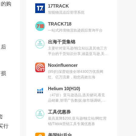
们的购
17TRACK
智能物流追踪管理系统
TRACK718
一站式跨境物流轨迹跟踪查询平台
出海干货集锦
良后
主要针对亚马逊/独立站以及其他三方
平台的干货知识分享,涵盖亚马逊,关键
词,网红营销,联盟营销,SEO等常用工
具以及出海干货集锦,欢迎关注
Noxinfluencer
(95折)深度链接全球4300万优质网
济损
红、亿万流量，助您高效出海
Helium 10(H10)
（47折）亚马逊选品,选关键词,看竞
品销量,管理广告数据,做市场调研,有
H10就够了（现支持沃尔玛）
工具优惠券
套
最高直降$200,亚马逊/独立站/网红营
销/Tiktok营销工具专属优惠券
买行
美国站|后台