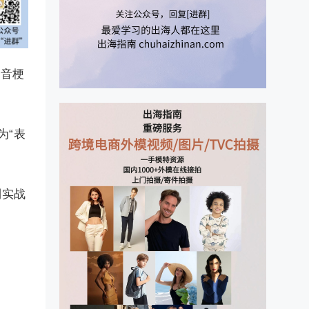
谐音梗
为“表
到实战