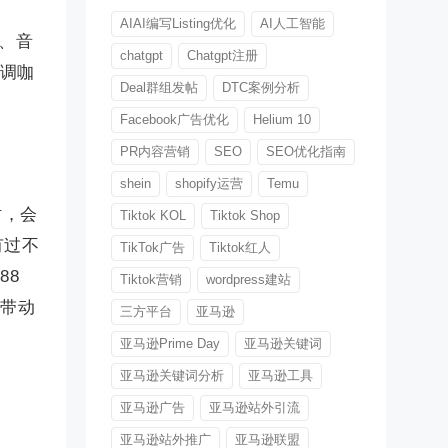
AIAI编写Listing优化
AI人工智能
彩、音
chatgpt
Chatgpt注册
强调咖
Deal群组发帖
DTC案例分析
Facebook广告优化
Helium 10
PR内容营销
SEO
SEO优化指南
shein
shopify运营
Temu
时，会
Tiktok KOL
Tiktok Shop
有过不
TikTok广告
Tiktok红人
88
Tiktok营销
wordpress建站
。带动
三方平台
亚马逊
亚马逊Prime Day
亚马逊关键词
亚马逊关键词分析
亚马逊工具
亚马逊广告
亚马逊站外引流
亚马逊站外推广
亚马逊联盟