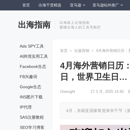
首页
出海干货精选
亚马逊
亚马逊站外推广
出海指南
出海就上出海指南
最懂出海人的工具导航栏
Ads SPY工具
首页
社媒营销
4月海外营销日历：
AI跨境实用工具
4月海外营销日历
Facebook生态
日，世界卫生日…
FB兴趣词
Google生态
Onesight
17 3 月, 2025 14:40
INS图片下载
IP代理
4月，东南亚国家将迎来宋干节（
SAS注册教程
SEO学习博客