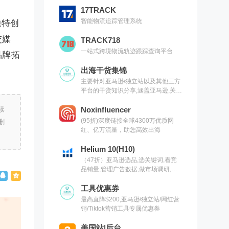
17TRACK
智能物流追踪管理系统
独特创
交媒
TRACK718
一站式跨境物流轨迹跟踪查询平台
品牌拓
出海干货集锦
主要针对亚马逊/独立站以及其他三方
平台的干货知识分享,涵盖亚马逊,关键
词,网红营销,联盟营销,SEO等常用工
读
具以及出海干货集锦,欢迎关注
Noxinfluencer
(95折)深度链接全球4300万优质网
删
红、亿万流量，助您高效出海
Helium 10(H10)
（47折）亚马逊选品,选关键词,看竞
品销量,管理广告数据,做市场调研,有
H10就够了（现支持沃尔玛）
工具优惠券
最高直降$200,亚马逊/独立站/网红营
销/Tiktok营销工具专属优惠券
美国站|后台