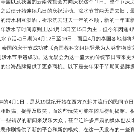
寨等国以及我国的云南傣族会共同庆祝这个节日。整个节庆
，之后便开始连续几日的庆祝活动。泼水节首两天是去旧，
净的清水相互泼洒，祈求洗去过去一年的不顺，新的一年重
泼水节时间原则上以4月13日至15日为主，但今年因逢4月
泼水节活动日期为4月12日至16日，而且4月的泰国各地都将
2月，泰国的宋干节成功被联合国教科文组织登录为人类非物质
，缅甸泼水节申遗成功。这无疑会为这一盛大的传统节日带来更
场的出海品牌提供了更多商机。以下是去年宋干节期间品牌
年的4月1日，是从19世纪开始在西方兴起并流行的民间节
互相欺骗、捉弄及取笑，而这些玩笑可能在随后得到揭穿。
布一些错误的新闻来娱乐大众，甚至连许多严肃的媒体也以
类恶作剧提供了新的平台和新的模式。在这一天发布的一些