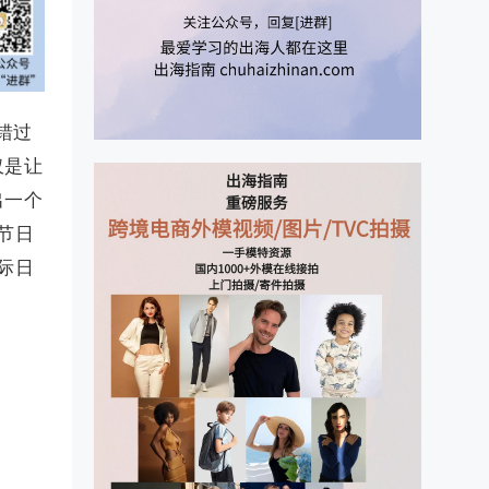
错过
仅是让
出一个
节日
际日