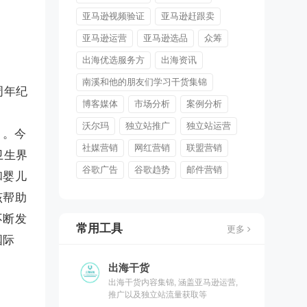
亚马逊视频验证
亚马逊赶跟卖
亚马逊运营
亚马逊选品
众筹
出海优选服务方
出海资讯
南溪和他的朋友们学习干货集锦
周年纪
博客媒体
市场分析
案例分析
。
沃尔玛
独立站推广
独立站运营
s）。今
社媒营销
网红营销
联盟营销
卫生界
谷歌广告
谷歌趋势
邮件营销
和婴儿
该帮助
不断发
常用工具
更多
国际
出海干货
出海干货内容集锦, 涵盖亚马逊运营,
推广以及独立站流量获取等