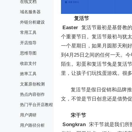
在线文档
域名服务器
复活节
外链分析建设
Easter
复活节最初是基督教
常用工具
个重要节日。复活节最初与犹太
开店指导
一个星期日，如果月圆那天刚好
思维导图
到4月25日之间的任何一天。
收款支付
陌生。彩蛋和复活节兔是复活
里，让孩子们玩找蛋游戏。很
效率工具
文案原创检测
复活节是假日促销和品牌推
热点内容创作
文，不管是节日创意还是借势
热门平台开店教程
用户调研
宋干节
Songkran
宋干节就是我们所
用户路径分析