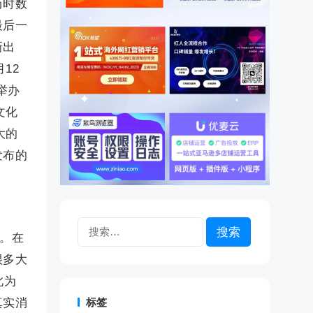
历时数
最后一
新出
12
举办
文化
大的
发布的
搜
日。在
索：
很多大
此为
真实消
标签