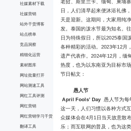
老挝、斯里兰卡、缅甸、柬埔
社媒素材下载
日，人们清早起来便沐浴礼佛
社媒营销
天是迎新。这期间，大家用纯
站外干货博客
发。泰国的泼水节最为知名。往年
站点榜单
日为特殊假日，所以2025泰国
竞品洞察
各种精彩的活动。2023年1
精细化运营
遗产代表作。2024年12月
热度，也为以东南亚为目标市
素材图库
节日帖文：
网址批量打开
网站测速工具
愚人节
网红工具评测
April Fools’ Day
愚人节为每
网红营销
这一天，人们习惯以各种方式
网红营销学习干货
众媒体会在4月1日当天故意散
翻译工具
乐；而互联网的普及，也为这