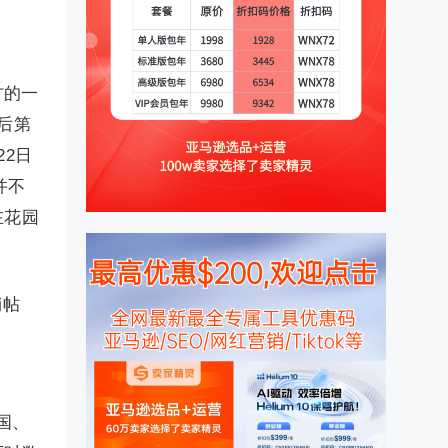
方的一
后第
2日
并不
在花园
销帖
国、