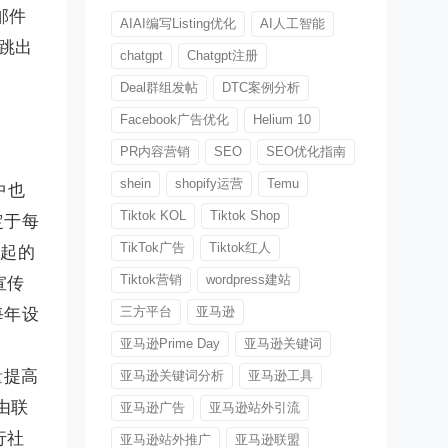
邮件
AIAI编写Listing优化
AI人工智能
跳出
chatgpt
Chatgpt注册
Deal群组发帖
DTC案例分析
Facebook广告优化
Helium 10
PR内容营销
SEO
SEO优化指南
shein
shopify运营
Temu
中也
Tiktok KOL
Tiktok Shop
定于每
TikTok广告
Tiktok红人
兴起的
Tiktok营销
wordpress建站
宣传
三方平台
亚马逊
每年设
亚马逊Prime Day
亚马逊关键词
量提高
亚马逊关键词分析
亚马逊工具
是由联
亚马逊广告
亚马逊站外引流
行社
亚马逊站外推广
亚马逊联盟