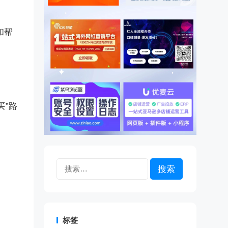
和帮
买”路
搜
索：
标签