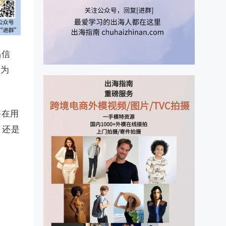
品信
义为
够在用
，还是