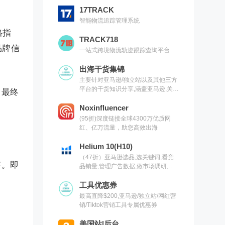
17TRACK
智能物流追踪管理系统
格指
TRACK718
品牌信
一站式跨境物流轨迹跟踪查询平台
出海干货集锦
主要针对亚马逊/独立站以及其他三方
平台的干货知识分享,涵盖亚马逊,关键
，最终
词,网红营销,联盟营销,SEO等常用工
具以及出海干货集锦,欢迎关注
Noxinfluencer
(95折)深度链接全球4300万优质网
红、亿万流量，助您高效出海
Helium 10(H10)
（47折）亚马逊选品,选关键词,看竞
存。即
品销量,管理广告数据,做市场调研,有
H10就够了（现支持沃尔玛）
。
工具优惠券
最高直降$200,亚马逊/独立站/网红营
销/Tiktok营销工具专属优惠券
美国站|后台