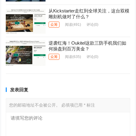
从Kickstarter走红到全球关注，这台双模
雕刻机做对了什么？
众筹
阅读
(491)
评论(0)
逆袭红海！Oukitel这款三防手机我们如
何操盘到百万美金？
众筹
阅读
(635)
评论(0)
发表回复
您的邮箱地址不会被公开。
必填项已用
*
标注