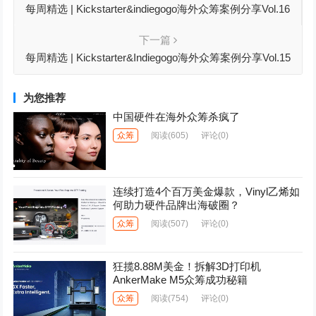
每周精选 | Kickstarter&indiegogo海外众筹案例分享Vol.16
下一篇
每周精选 | Kickstarter&Indiegogo海外众筹案例分享Vol.15
为您推荐
中国硬件在海外众筹杀疯了
众筹
阅读
(605)
评论(0)
连续打造4个百万美金爆款，Vinyl乙烯如
何助力硬件品牌出海破圈？
众筹
阅读
(507)
评论(0)
狂揽8.88M美金！拆解3D打印机
AnkerMake M5众筹成功秘籍
众筹
阅读
(754)
评论(0)