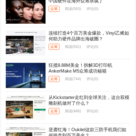
中国硬件在海外众筹杀疯了
众筹
阅读
(593)
评论(0)
连续打造4个百万美金爆款，Vinyl乙烯如
何助力硬件品牌出海破圈？
众筹
阅读
(501)
评论(0)
狂揽8.88M美金！拆解3D打印机
AnkerMake M5众筹成功秘籍
众筹
阅读
(744)
评论(0)
从Kickstarter走红到全球关注，这台双模
雕刻机做对了什么？
众筹
阅读
(486)
评论(0)
逆袭红海！Oukitel这款三防手机我们如
何操盘到百万美金？