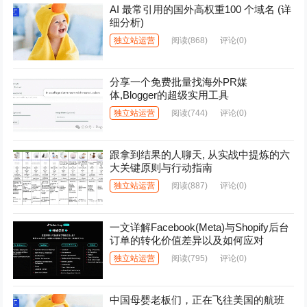
AI 最常引用的国外高权重100 个域名 (详
细分析)
独立站运营
阅读
(868)
评论(0)
分享一个免费批量找海外PR媒
体,Blogger的超级实用工具
独立站运营
阅读
(744)
评论(0)
跟拿到结果的人聊天, 从实战中提炼的六
大关键原则与行动指南
独立站运营
阅读
(887)
评论(0)
一文详解Facebook(Meta)与Shopify后台
订单的转化价值差异以及如何应对
独立站运营
阅读
(795)
评论(0)
中国母婴老板们，正在飞往美国的航班