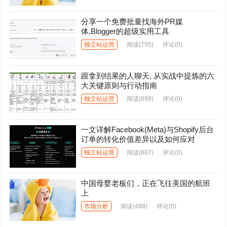
分享一个免费批量找海外PR媒
体,Blogger的超级实用工具
独立站运营
阅读
(755)
评论(0)
跟拿到结果的人聊天, 从实战中提炼的六
大关键原则与行动指南
独立站运营
阅读
(899)
评论(0)
一文详解Facebook(Meta)与Shopify后台
订单的转化价值差异以及如何应对
独立站运营
阅读
(807)
评论(0)
中国母婴老板们，正在飞往美国的航班
上
市场分析
阅读
(488)
评论(0)