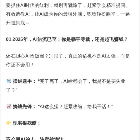
要抓住AI时代的红利，就别再犹豫了，赶紧学会精准提问、
有效调教AI，让AI成为你的最强外脑，职场轻松躺平，一路
开挂到底～
01
2025年，AI洪流已至：你是躺平等裁，还是起飞赚钱？
还在担心AI抢饭碗？别闹了，真正的危机不是AI太强，而是
你还不会用！
摆烂选手：
“完了完了，AI啥都会了，我是不是要失业
了？”
搞钱先锋：
“AI这么猛？赶紧收编，给我干活！”
现实很残酷：
不会用
AI
的人，注定被淘汰。