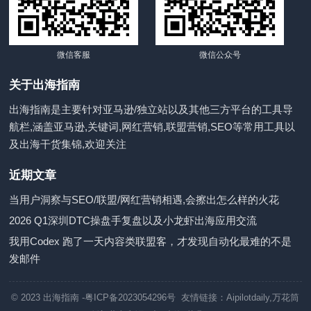
微信客服
微信公众号
关于出海指南
出海指南是主要针对亚马逊/独立站以及其他三方平台的工具导
航栏,涵盖亚马逊,关键词,网红营销,联盟营销,SEO等常用工具以
及出海干货集锦,欢迎关注
近期文章
当用户洞察与SEO/联盟/网红营销相遇,会擦出怎么样的火花
2026 Q1深圳DTC操盘手复盘以及小龙虾出海应用交流
我用Codex 跑了一天内容类联盟客，才发现自动化最难的不是
发邮件
© 2023
出海指南
-粤ICP备2023054296号 友情链接：
Aipilotdaily
,
万花筒