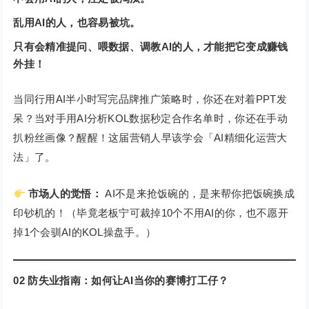
乱用
AI
的人，也容易被坑。
只有会精准提问、喂数据、调教
AI
的人，才能把它变成赚钱
外挂！
当同行用AI半小时写完品牌推广策略时，你还在对着PPT发
呆？当对手用AI分析KOL数据秒定合作名单时，你还在手动
扒粉丝画像？醒醒！这届营销人早该学会「AI精细化运营大
法」了。
市场人的觉悟：
AI不是来抢饭碗的，是来帮你把饭碗换成
印钞机的！（毕竟老板宁可裁掉10个不用AI的你，也不愿开
掉1个会驯AI的KOL操盘手。）
02
防失业指南：如何让AI当你的赛博打工仔？