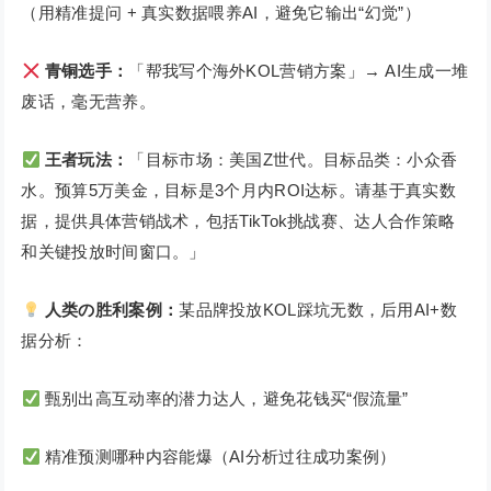
（用精准提问 + 真实数据喂养AI，避免它输出“幻觉”）
青铜选手：
「帮我写个海外KOL营销方案」→ AI生成一堆
废话，毫无营养。
王者玩法：
「目标市场：美国Z世代。目标品类：小众香
水。预算5万美金，目标是3个月内ROI达标。请基于真实数
据，提供具体营销战术，包括TikTok挑战赛、达人合作策略
和关键投放时间窗口。」
人类の胜利案例：
某品牌投放KOL踩坑无数，后用AI+数
据分析：
甄别出高互动率的潜力达人，避免花钱买“假流量”
精准预测哪种内容能爆（AI分析过往成功案例）