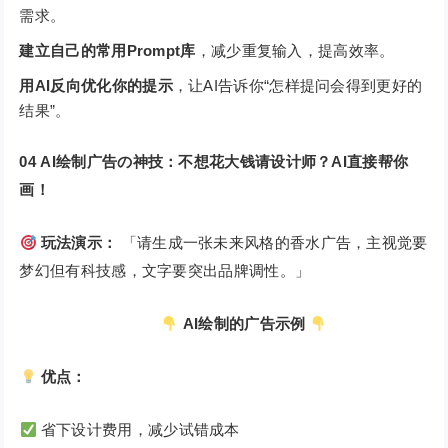
需求。
建立自己的常用Prompt库
，减少重复输入，提高效率。
用
AI
反向优化你的提示
，让AI告诉你“怎样提问会得到更好的
结果”。
04
AI绘制广告の神技：不想花大钱请设计师？AI直接帮你
画！
玩法演示：
「请生成一张未来风格的香水广告，主视觉要
梦幻但有科技感，文字要突出品牌调性。」
AI
绘制的广告示例
优点：
省下设计费用，减少试错成本