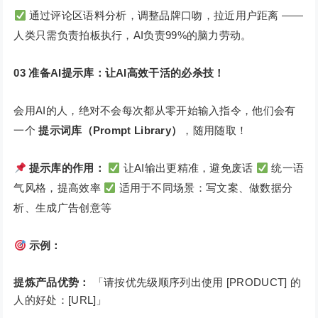
通过评论区语料分析，调整品牌口吻，拉近用户距离 ——
人类只需负责拍板执行，AI负责99%的脑力劳动。
03
准备AI提示库：让AI高效干活的必杀技！
会用AI的人，绝对不会每次都从零开始输入指令，他们会有
一个
提示词库（Prompt Library）
，随用随取！
提示库的作用：
让AI输出更精准，避免废话
统一语
气风格，提高效率
适用于不同场景：写文案、做数据分
析、生成广告创意等
示例：
提炼产品优势：
「请按优先级顺序列出使用 [PRODUCT] 的
人的好处：[URL]」