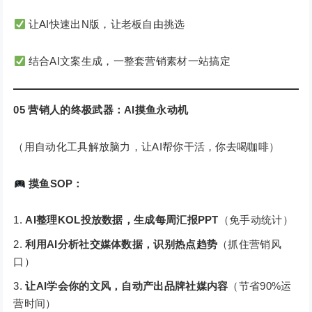
让AI快速出N版，让老板自由挑选
结合AI文案生成，一整套营销素材一站搞定
05
营销人的终极武器：AI摸鱼永动机
（用自动化工具解放脑力，让AI帮你干活，你去喝咖啡）
摸鱼
SOP
：
AI
整理KOL投放数据，生成每周汇报PPT
（免手动统计）
利用
AI
分析社交媒体数据，识别热点趋势
（抓住营销风
口）
让
AI
学会你的文风，自动产出品牌社媒内容
（节省90%运
营时间）