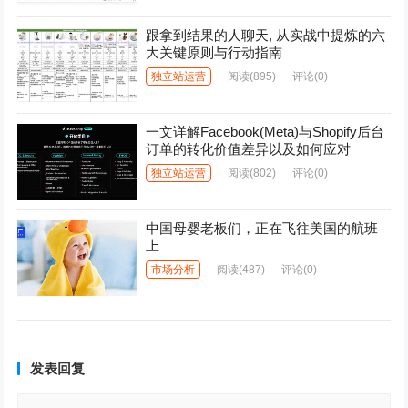
跟拿到结果的人聊天, 从实战中提炼的六
大关键原则与行动指南
独立站运营
阅读
(895)
评论(0)
一文详解Facebook(Meta)与Shopify后台
订单的转化价值差异以及如何应对
独立站运营
阅读
(802)
评论(0)
中国母婴老板们，正在飞往美国的航班
上
市场分析
阅读
(487)
评论(0)
发表回复