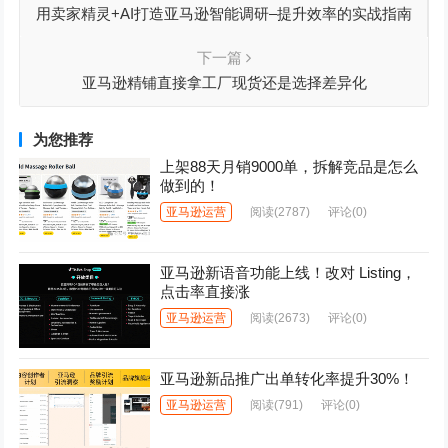
用卖家精灵+AI打造亚马逊智能调研–提升效率的实战指南
下一篇
亚马逊精铺直接拿工厂现货还是选择差异化
为您推荐
上架88天月销9000单，拆解竞品是怎么
做到的！
亚马逊运营
阅读
(2787)
评论(0)
亚马逊新语音功能上线！改对 Listing，
点击率直接涨
亚马逊运营
阅读
(2673)
评论(0)
亚马逊新品推广出单转化率提升30%！
亚马逊运营
阅读
(791)
评论(0)