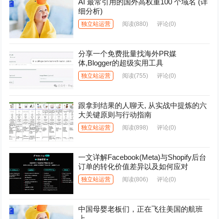
AI 最常引用的国外高权重100 个域名 (详
细分析)
独立站运营
阅读
(880)
评论(0)
分享一个免费批量找海外PR媒
体,Blogger的超级实用工具
独立站运营
阅读
(755)
评论(0)
跟拿到结果的人聊天, 从实战中提炼的六
大关键原则与行动指南
独立站运营
阅读
(898)
评论(0)
一文详解Facebook(Meta)与Shopify后台
订单的转化价值差异以及如何应对
独立站运营
阅读
(806)
评论(0)
中国母婴老板们，正在飞往美国的航班
上