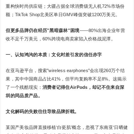
重构快时尚供应链；大疆占据全球消费级无人机72%市场份
额；TikTok Shop北美区单日GMV峰值突破1200万美元。
但更多品牌仍在经历”黑暗森林”困境
——80%出海企业年营
收不足千万美元，60%跨境电商卖家陷入价格战泥潭。
一、认知鸿沟的本质：文化时差引发的信任赤字
在亚马逊平台，搜索”wireless earphones”会出现260万个结
果，其中中国商品占比41%，但平均复购率不足8%。这揭示
了一个残酷现实：
消费者记得住AirPods，却记不住来自深
圳的同品质产品。
文化解码的失败往往导致品牌折戟。
某国产美妆品牌直接移植‘白瓷肌’概念，忽视了东南亚‘日晒健