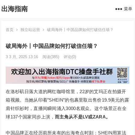
出海指南
菜单
首页
独立站运营
破局海外丨中国品牌如何打破信任墙？
破局海外丨中国品牌如何打破信任墙？
3 3 月, 2025 13:16
阅读
(385)
评论(0)
在洛杉矶日落大道的网红咖啡馆里，22岁的艾玛正在拍摄开
箱视频。当她从印着”SHEIN”的包裹里取出售价19.9美元的露
肩针织衫时，直播间瞬间涌入3000名观众。这个场景正在全
球137个国家同步上演，
而主角从不是LV或ZARA。
中国品牌正在经历前所未有的出海奇点时刻：SHEIN用算法