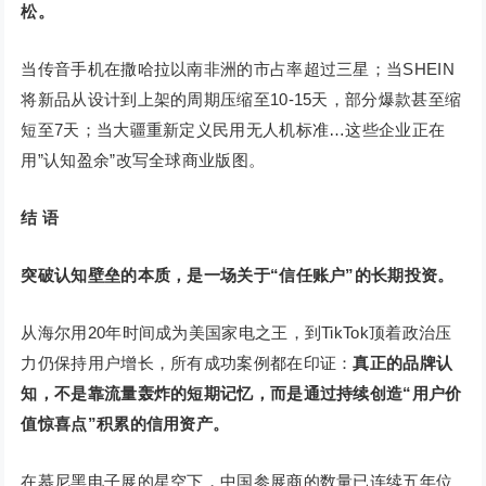
松。
当传音手机在撒哈拉以南非洲的市占率超过三星；当SHEIN
将新品从设计到上架的周期压缩至10-15天，部分爆款甚至缩
短至7天；当大疆重新定义民用无人机标准…这些企业正在
用”认知盈余”改写全球商业版图。
结 语
突破认知壁垒的本质，是一场关于“信任账户”的长期投资。
从海尔用20年时间成为美国家电之王，到TikTok顶着政治压
力仍保持用户增长，所有成功案例都在印证：
真正的品牌认
知，不是靠流量轰炸的短期记忆，而是通过持续创造“用户价
值惊喜点”积累的信用资产。
在慕尼黑电子展的星空下，中国参展商的数量已连续五年位