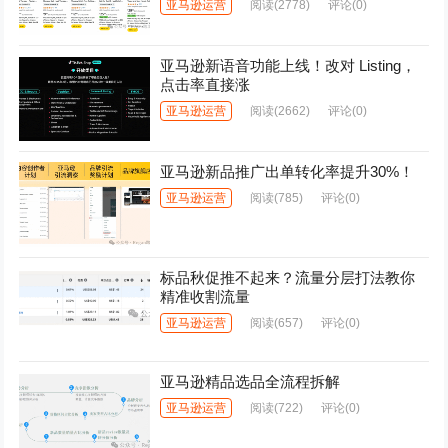
亚马逊运营
阅读
(2778)
评论(0)
亚马逊新语音功能上线！改对 Listing，
点击率直接涨
亚马逊运营
阅读
(2662)
评论(0)
亚马逊新品推广出单转化率提升30%！
亚马逊运营
阅读
(785)
评论(0)
标品秋促推不起来？流量分层打法教你
精准收割流量
亚马逊运营
阅读
(657)
评论(0)
亚马逊精品选品全流程拆解
亚马逊运营
阅读
(722)
评论(0)