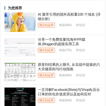
为您推荐
AI 最常引用的国外高权重100 个域名 (详
细分析)
独立站运营
阅读
(880)
评论(0)
分享一个免费批量找海外PR媒
体,Blogger的超级实用工具
独立站运营
阅读
(755)
评论(0)
跟拿到结果的人聊天, 从实战中提炼的六
大关键原则与行动指南
独立站运营
阅读
(899)
评论(0)
一文详解Facebook(Meta)与Shopify后台
订单的转化价值差异以及如何应对
独立站运营
阅读
(808)
评论(0)