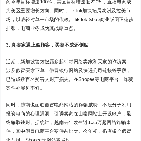
商今年目标增速100%，美区目标增速近200%，直播电商成
为美区重要增长方向。同时，TikTok加快拓展欧洲及拉美市
场，以减轻对单一市场的依赖。TikTok Shop商业版图正稳步
扩张，电商业务成为其战略重点。
3.
真卖家遇上假顾客，买卖不成还倒贴
近期，新加坡警方披露多起针对网络卖家和买家的诈骗案，
涉及假冒买家下单、假冒银行网站及快递公司链接等手段，
已造成数百名受害人财产损失。在Shopee等电商平台，诈骗
案件亦屡见不鲜。
同时，越南也面临假冒电商网站的诈骗威胁，不法分子利用
投资电商的心理漏洞，引诱卖家在山寨网站上开设账户，最
终骗取钱财。据统计，越南去年发生近1.25万起网络诈骗事
件，其中假冒电商平台案件占比大。今年初，仍有多个假冒
亚马逊、Shopee等网站被发现。