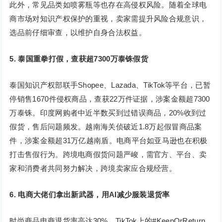
此外，常见品类如喷雾瓶等也存在高侵权风险。随着全球电
商市场对知识产权保护的重视，卖家需提升风险合规意识，
选品前仔细审查，以维护自身合法权益。
5.
泰国重拳打假，查获超7300万泰铢假货
泰国知识产权部联手Shopee、Lazada、TikTok等平台，已暂
停销售1670件侵权商品，查获22万件证据，涉案金额超7300
万泰铢。印度网购者中近半数买到过错误商品，20%收到过
假货，售后问题频发。越南海关侦破近1.8万起假冒商品案
件，涉案金额超31万亿越南盾。电商平台如亚马逊也在积极
打击售假行为。跨境电商假货问题严峻，需官方、平台、卖
家和消费者共同努力解决，跨境卖家应合规经营。
6.
电商大佬们拿出新武器，用AI减少服装退货率
时尚商品电商退货率高达30%，TikTok上的#KeepOrReturn