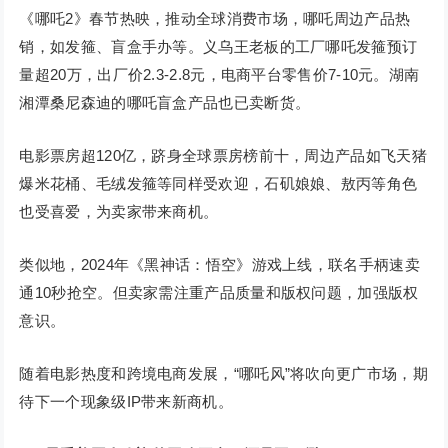
《哪吒2》春节热映，推动全球消费市场，哪吒周边产品热
销，如发箍、盲盒手办等。义乌王老板的工厂哪吒发箍预订
量超20万，出厂价2.3-2.8元，电商平台零售价7-10元。湖南
湘潭桑尼森迪的哪吒盲盒产品也已卖断货。
电影票房超120亿，跻身全球票房榜前十，周边产品如飞天猪
爆米花桶、毛绒发箍等同样受欢迎，石矶娘娘、敖丙等角色
也受喜爱，为卖家带来商机。
类似地，2024年《黑神话：悟空》游戏上线，联名手柄速卖
通10秒抢空。但卖家需注重产品质量和版权问题，加强版权
意识。
随着电影热度和跨境电商发展，“哪吒风”将吹向更广市场，期
待下一个现象级IP带来新商机。