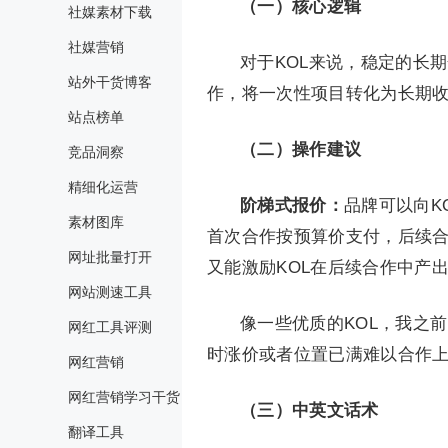
（一）核心逻辑
社媒素材下载
社媒营销
对于KOL来说，稳定的长
站外干货博客
作，将一次性项目转化为长期收
站点榜单
（二）操作建议
竞品洞察
精细化运营
阶梯式报价：
品牌可以向K
素材图库
首次合作按预算价支付，后续
网址批量打开
又能激励KOL在后续合作中产
网站测速工具
像一些优质的KOL，我之
网红工具评测
时涨价或者位置已满难以合作
网红营销
网红营销学习干货
（三）中英文话术
翻译工具