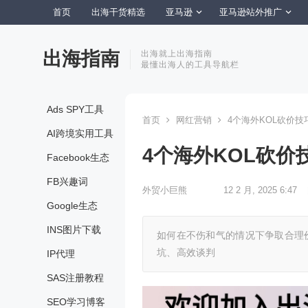
首页
出海干货精选
亚马逊
亚马逊站外推广
出海指南
出海就上出海指南
最懂出海人的工具导航栏
Ads SPY工具
首页
网红营销
4个海外KOL砍价技
AI跨境实用工具
4个海外KOL砍价
Facebook生态
FB兴趣词
外贸小巨熊
12 2 月, 2025 6:47
Google生态
INS图片下载
如何在不伤和气的情况下争取合理
坑、高效谈判
IP代理
SAS注册教程
SEO学习博客