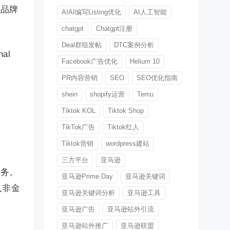
属品牌
AIAI编写Listing优化
AI人工智能
chatgpt
Chatgpt注册
Deal群组发帖
DTC案例分析
nal
Facebook广告优化
Helium 10
PR内容营销
SEO
SEO优化指南
shein
shopify运营
Temu
Tiktok KOL
Tiktok Shop
TikTok广告
Tiktok红人
Tiktok营销
wordpress建站
三方平台
亚马逊
服务。
亚马逊Prime Day
亚马逊关键词
入非金
亚马逊关键词分析
亚马逊工具
亚马逊广告
亚马逊站外引流
亚马逊站外推广
亚马逊联盟