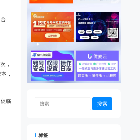
期合
三次，
成本，
大促临
搜
索：
标签