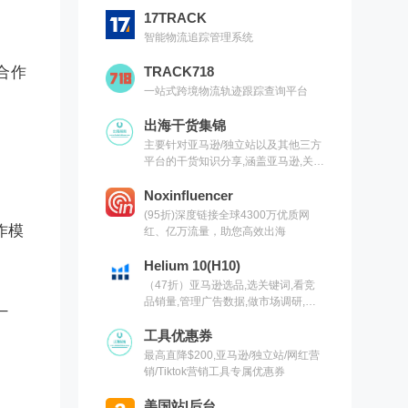
17TRACK
智能物流追踪管理系统
合作
TRACK718
一站式跨境物流轨迹跟踪查询平台
出海干货集锦
主要针对亚马逊/独立站以及其他三方
平台的干货知识分享,涵盖亚马逊,关键
词,网红营销,联盟营销,SEO等常用工
具以及出海干货集锦,欢迎关注
Noxinfluencer
(95折)深度链接全球4300万优质网
作模
红、亿万流量，助您高效出海
Helium 10(H10)
（47折）亚马逊选品,选关键词,看竞
品销量,管理广告数据,做市场调研,有
 –
H10就够了（现支持沃尔玛）
工具优惠券
最高直降$200,亚马逊/独立站/网红营
销/Tiktok营销工具专属优惠券
美国站|后台