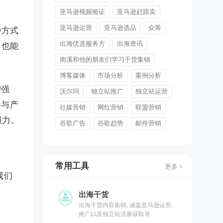
亚马逊视频验证
亚马逊赶跟卖
亚马逊运营
亚马逊选品
众筹
种方式
出海优选服务方
出海资讯
，也能
南溪和他的朋友们学习干货集锦
博客媒体
市场分析
案例分析
增强
沃尔玛
独立站推广
独立站运营
参与产
社媒营销
网红营销
联盟营销
服力。
谷歌广告
谷歌趋势
邮件营销
常用工具
更多
我们
出海干货
出海干货内容集锦, 涵盖亚马逊运营,
推广以及独立站流量获取等
e