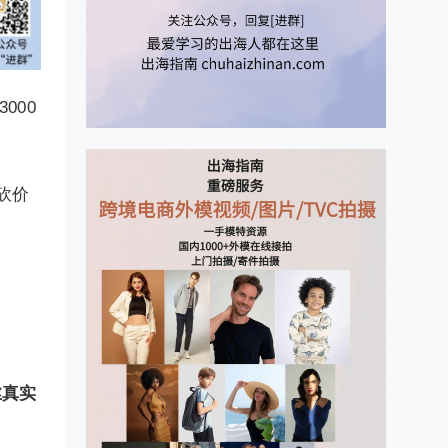
000
砍价
丝真实