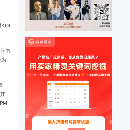
KOL
时间内
行为。
算
么其
PM