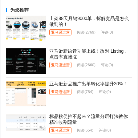
为您推荐
上架88天月销9000单，拆解竞品是怎么
做到的！
亚马逊运营
阅读
(2769)
评论(0)
亚马逊新语音功能上线！改对 Listing，
点击率直接涨
亚马逊运营
阅读
(2660)
评论(0)
亚马逊新品推广出单转化率提升30%！
亚马逊运营
阅读
(784)
评论(0)
标品秋促推不起来？流量分层打法教你
精准收割流量
亚马逊运营
阅读
(654)
评论(0)