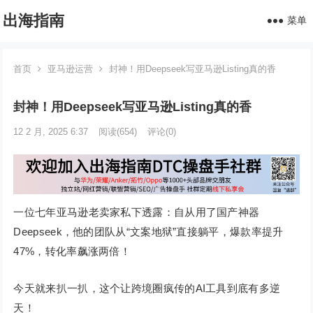
出海指南
菜单
首页
亚马逊运营
封神！用Deepseek写亚马逊Listing真的香
封神！用Deepseek写亚马逊Listing真的香
12 2 月, 2025 6:37
阅读
(654)
评论(0)
一位七年亚马逊老卖家私下透露：自从用了国产神器
Deepseek，他的团队从“文案地狱”直接躺平，爆款率提升
47%，转化率飙涨两倍！
今天就来扒一扒，这个让跨境圈疯传的AI工具到底有多逆
天！