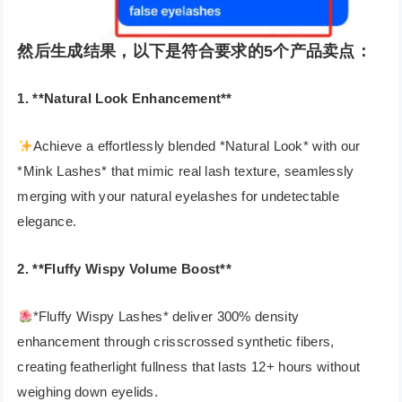
然后生成结果，以下是符合要求的5个产品卖点：
1. **Natural Look Enhancement**
Achieve a effortlessly blended *Natural Look* with our
*Mink Lashes* that mimic real lash texture, seamlessly
merging with your natural eyelashes for undetectable
elegance.
2. **Fluffy Wispy Volume Boost**
*Fluffy Wispy Lashes* deliver 300% density
enhancement through crisscrossed synthetic fibers,
creating featherlight fullness that lasts 12+ hours without
weighing down eyelids.