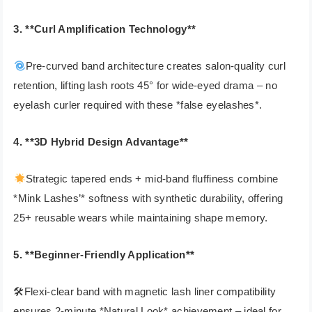
3. **Curl Amplification Technology**
Pre-curved band architecture creates salon-quality curl
retention, lifting lash roots 45° for wide-eyed drama – no
eyelash curler required with these *false eyelashes*.
4. **3D Hybrid Design Advantage**
Strategic tapered ends + mid-band fluffiness combine
*Mink Lashes’* softness with synthetic durability, offering
25+ reusable wears while maintaining shape memory.
5. **Beginner-Friendly Application**
🛠Flexi-clear band with magnetic lash liner compatibility
ensures 2-minute *Natural Look* achievement – ideal for