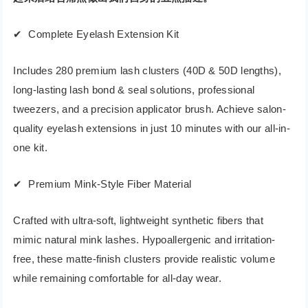
✔ ️ Complete Eyelash Extension Kit
Includes 280 premium lash clusters (40D & 50D lengths),
long-lasting lash bond & seal solutions, professional
tweezers, and a precision applicator brush. Achieve salon-
quality eyelash extensions in just 10 minutes with our all-in-
one kit.
✔ ️ Premium Mink-Style Fiber Material
Crafted with ultra-soft, lightweight synthetic fibers that
mimic natural mink lashes. Hypoallergenic and irritation-
free, these matte-finish clusters provide realistic volume
while remaining comfortable for all-day wear.