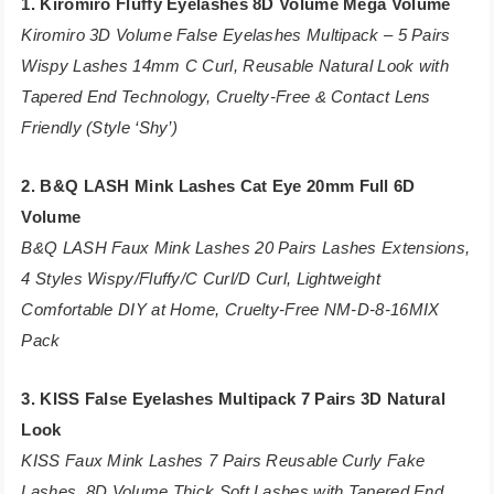
1. Kiromiro Fluffy Eyelashes 8D Volume Mega Volume
Kiromiro 3D Volume False Eyelashes Multipack – 5 Pairs
Wispy Lashes 14mm C Curl, Reusable Natural Look with
Tapered End Technology, Cruelty-Free & Contact Lens
Friendly (Style ‘Shy’)
2. B&Q LASH Mink Lashes Cat Eye 20mm Full 6D
Volume
B&Q LASH Faux Mink Lashes 20 Pairs Lashes Extensions,
4 Styles Wispy/Fluffy/C Curl/D Curl, Lightweight
Comfortable DIY at Home, Cruelty-Free NM-D-8-16MIX
Pack
3. KISS False Eyelashes Multipack 7 Pairs 3D Natural
Look
KISS Faux Mink Lashes 7 Pairs Reusable Curly Fake
Lashes, 8D Volume Thick Soft Lashes with Tapered End,