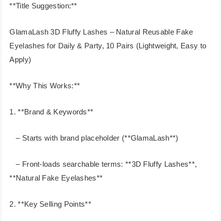
**Title Suggestion:**
GlamaLash 3D Fluffy Lashes – Natural Reusable Fake
Eyelashes for Daily & Party, 10 Pairs (Lightweight, Easy to
Apply)
**Why This Works:**
1. **Brand & Keywords**
– Starts with brand placeholder (**GlamaLash**)
– Front-loads searchable terms: **3D Fluffy Lashes**,
**Natural Fake Eyelashes**
2. **Key Selling Points**