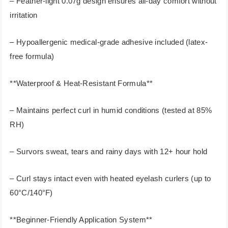
– Feather-light 0.07g design ensures all-day comfort without
irritation
– Hypoallergenic medical-grade adhesive included (latex-
free formula)
**Waterproof & Heat-Resistant Formula**
– Maintains perfect curl in humid conditions (tested at 85%
RH)
– Survors sweat, tears and rainy days with 12+ hour hold
– Curl stays intact even with heated eyelash curlers (up to
60°C/140°F)
**Beginner-Friendly Application System**