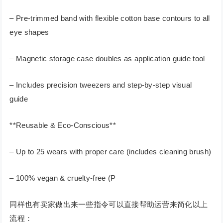
– Pre-trimmed band with flexible cotton base contours to all
eye shapes
– Magnetic storage case doubles as application guide tool
– Includes precision tweezers and step-by-step visual
guide
**Reusable & Eco-Conscious**
– Up to 25 wears with proper care (includes cleaning brush)
– 100% vegan & cruelty-free (P
同样也有卖家做出来一些指令可以直接帮助运营来简化以上
流程：