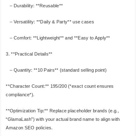
– Durability: **Reusable**
– Versatility: **Daily & Party** use cases
– Comfort: **Lightweight** and **Easy to Apply**
3. **Practical Details**
– Quantity: **10 Pairs** (standard selling point)
**Character Count:** 195/200 (*exact count ensures
compliance*).
**Optimization Tip:** Replace placeholder brands (e.g.,
“GlamaLash”) with your actual brand name to align with
Amazon SEO policies.