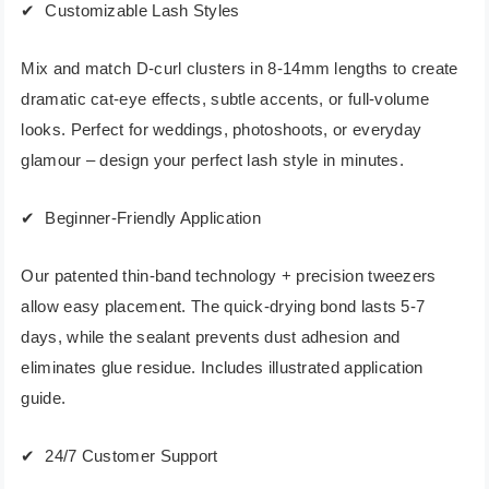
✔ ️ Customizable Lash Styles
Mix and match D-curl clusters in 8-14mm lengths to create
dramatic cat-eye effects, subtle accents, or full-volume
looks. Perfect for weddings, photoshoots, or everyday
glamour – design your perfect lash style in minutes.
✔ ️ Beginner-Friendly Application
Our patented thin-band technology + precision tweezers
allow easy placement. The quick-drying bond lasts 5-7
days, while the sealant prevents dust adhesion and
eliminates glue residue. Includes illustrated application
guide.
✔ ️ 24/7 Customer Support