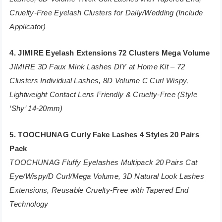
Cruelty-Free Eyelash Clusters for Daily/Wedding (Include
Applicator)
4. JIMIRE Eyelash Extensions 72 Clusters Mega Volume
JIMIRE 3D Faux Mink Lashes DIY at Home Kit – 72
Clusters Individual Lashes, 8D Volume C Curl Wispy,
Lightweight Contact Lens Friendly & Cruelty-Free (Style
‘Shy’ 14-20mm)
5. TOOCHUNAG Curly Fake Lashes 4 Styles 20 Pairs
Pack
TOOCHUNAG Fluffy Eyelashes Multipack 20 Pairs Cat
Eye/Wispy/D Curl/Mega Volume, 3D Natural Look Lashes
Extensions, Reusable Cruelty-Free with Tapered End
Technology