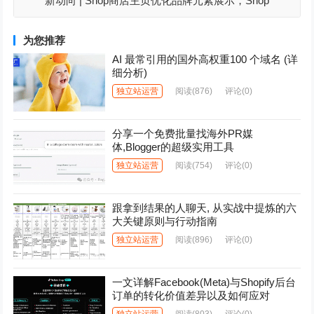
新动向 | Shop商店主页优化品牌元素展示，Shop
Campaigns全套餐开放，Shop应用新升级
为您推荐
AI 最常引用的国外高权重100 个域名 (详
细分析)
独立站运营
阅读
(876)
评论(0)
分享一个免费批量找海外PR媒
体,Blogger的超级实用工具
独立站运营
阅读
(754)
评论(0)
跟拿到结果的人聊天, 从实战中提炼的六
大关键原则与行动指南
独立站运营
阅读
(896)
评论(0)
一文详解Facebook(Meta)与Shopify后台
订单的转化价值差异以及如何应对
独立站运营
阅读
(803)
评论(0)