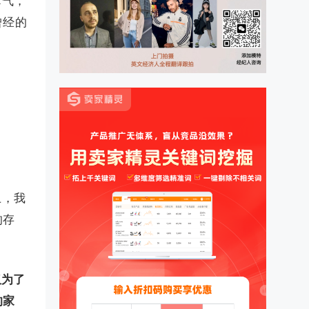
瘴气，
曾经的
上，我
的存
仅为了
的家