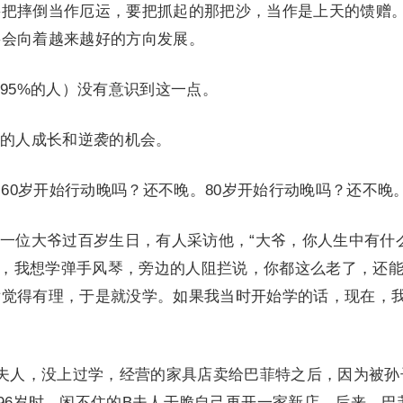
要把摔倒当作厄运，要把抓起的那把沙，当作是上天的馈赠
将会向着越来越好的方向发展。
95%的人）没有意识到这一点。
的人成长和逆袭的机会。
。60岁开始行动晚吗？还不晚。80岁开始行动晚吗？还不晚
一位大爷过百岁生日，有人采访他，“大爷，你人生中有什
当时，我想学弹手风琴，旁边的人阻拦说，你都这么老了，还
后觉得有理，于是就没学。如果我当时开始学的话，现在，
夫人，没上过学，经营的家具店卖给巴菲特之后，因为被孙
96岁时，闲不住的B夫人干脆自己再开一家新店，后来，巴