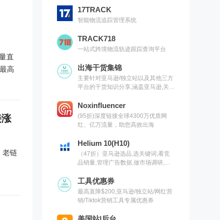
17TRACK
智能物流追踪管理系统
TRACK718
一站式跨境物流轨迹跟踪查询平台
销量直
出海干货集锦
，最高
主要针对亚马逊/独立站以及其他三方
平台的干货知识分享,涵盖亚马逊,关键
词,网红营销,联盟营销,SEO等常用工
具以及出海干货集锦,欢迎关注
Noxinfluencer
(95折)深度链接全球4300万优质网
接涨
红、亿万流量，助您高效出海
Helium 10(H10)
端，老链
（47折）亚马逊选品,选关键词,看竞
品销量,管理广告数据,做市场调研,有
H10就够了（现支持沃尔玛）
工具优惠券
最高直降$200,亚马逊/独立站/网红营
销/Tiktok营销工具专属优惠券
美国站|后台