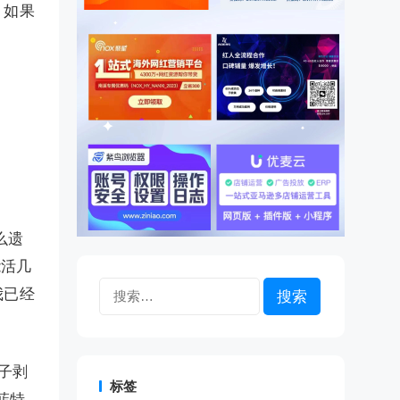
。如果
。
么遗
能活几
搜
我已经
索：
子剥
标签
菲特