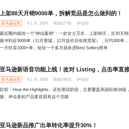
上架88天月销9000单，拆解竞品是怎么做到的！
亚马逊运营
6 1 月, 2026
阅读
(2779)
评论(0)
最近圈内疯传一个“神仙案例”：一款女士卫衣，上架88天，近30天
接冲到近9000单（11月更猛，12月提价后依然坚挺），日均300单
一天狂卖1000+单，短短一个多月就杀进Best Sellers榜单
亚马逊新语音功能上线！改对 Listing，点击率直
亚马逊运营
6 1 月, 2026
阅读
(2663)
评论(0)
目前「Hear the Highlights」还在测试阶段，主要覆盖美国站移动
接、评论多的产品更容易有这个功能
亚马逊新品推广出单转化率提升30%！