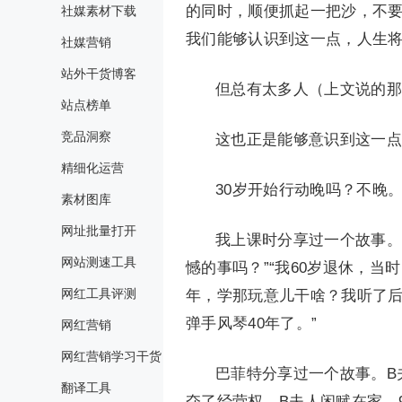
的同时，顺便抓起一把沙，不
社媒素材下载
我们能够认识到这一点，人生
社媒营销
站外干货博客
但总有太多人（上文说的那
站点榜单
竞品洞察
这也正是能够意识到这一点
精细化运营
30岁开始行动晚吗？不晚
素材图库
网址批量打开
我上课时分享过一个故事。
网站测速工具
憾的事吗？”“我60岁退休，
网红工具评测
年，学那玩意儿干啥？我听了
弹手风琴40年了。”
网红营销
网红营销学习干货
巴菲特分享过一个故事。B
翻译工具
夺了经营权，B夫人闲赋在家，