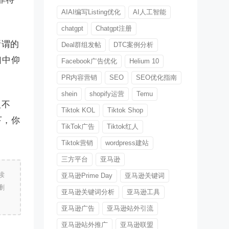
AIAI编写Listing优化
AI人工智能
chatgpt
Chatgpt注册
所谓的
Deal群组发帖
DTC案例分析
口中仰
Facebook广告优化
Helium 10
PR内容营销
SEO
SEO优化指南
shein
shopify运营
Temu
人不
Tiktok KOL
Tiktok Shop
下，你
TikTok广告
Tiktok红人
Tiktok营销
wordpress建站
三方平台
亚马逊
读
亚马逊Prime Day
亚马逊关键词
删
亚马逊关键词分析
亚马逊工具
亚马逊广告
亚马逊站外引流
亚马逊站外推广
亚马逊联盟