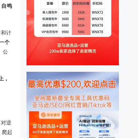
、自鸣
标和计
一个
、公
上，
面对逆
，爬起