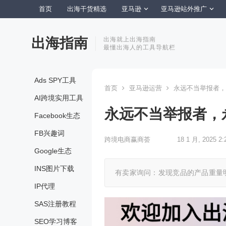
首页
出海干货精选
亚马逊
亚马逊站外推广
出海指南
出海就上出海指南
最懂出海人的工具导航栏
Ads SPY工具
首页
亚马逊运营
永远不当举报者，
AI跨境实用工具
永远不当举报者，
Facebook生态
FB兴趣词
跨境电商赢商荟
18 1 月, 2025 2:
Google生态
INS图片下载
有卖家询问：发现竞品的产品重量
IP代理
SAS注册教程
SEO学习博客