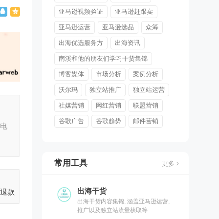
亚马逊视频验证
亚马逊赶跟卖
亚马逊运营
亚马逊选品
众筹
出海优选服务方
出海资讯
南溪和他的朋友们学习干货集锦
博客媒体
市场分析
案例分析
沃尔玛
独立站推广
独立站运营
社媒营销
网红营销
联盟营销
谷歌广告
谷歌趋势
邮件营销
境电
常用工具
更多
出海干货
藏退款
出海干货内容集锦, 涵盖亚马逊运营,
推广以及独立站流量获取等