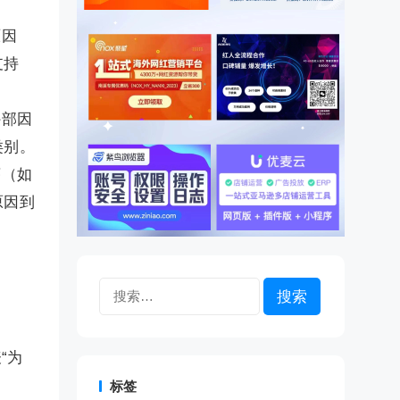
原因
支持
外部因
类别。
序（如
原因到
搜
索：
“为
标签