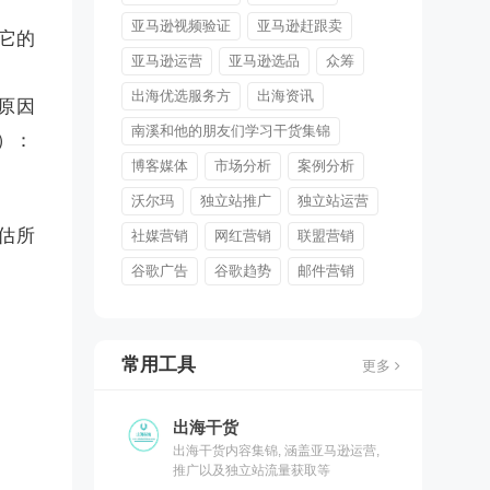
亚马逊视频验证
亚马逊赶跟卖
它的
亚马逊运营
亚马逊选品
众筹
出海优选服务方
出海资讯
的原因
南溪和他的朋友们学习干货集锦
）：
博客媒体
市场分析
案例分析
沃尔玛
独立站推广
独立站运营
评估所
社媒营销
网红营销
联盟营销
谷歌广告
谷歌趋势
邮件营销
常用工具
更多
出海干货
出海干货内容集锦, 涵盖亚马逊运营,
推广以及独立站流量获取等