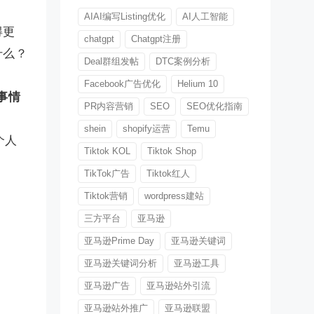
AIAI编写Listing优化
AI人工智能
得更
chatgpt
Chatgpt注册
什么？
Deal群组发帖
DTC案例分析
Facebook广告优化
Helium 10
事情
PR内容营销
SEO
SEO优化指南
shein
shopify运营
Temu
个人
Tiktok KOL
Tiktok Shop
TikTok广告
Tiktok红人
Tiktok营销
wordpress建站
三方平台
亚马逊
亚马逊Prime Day
亚马逊关键词
亚马逊关键词分析
亚马逊工具
亚马逊广告
亚马逊站外引流
亚马逊站外推广
亚马逊联盟