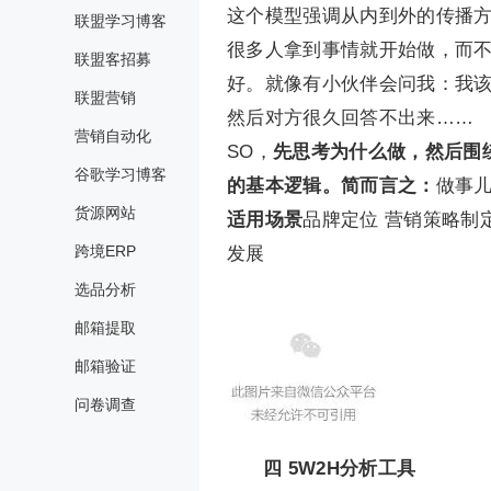
这个模型强调从内到外的传播方
联盟学习博客
很多人拿到事情就开始做，而
联盟客招募
好。就像有小伙伴会问我：我
联盟营销
然后对方很久回答不出来……
营销自动化
SO，
先思考为什么做，然后围
谷歌学习博客
的基本逻辑。简而言之：
做事
货源网站
适用场景
品牌定位 营销策略制定
跨境ERP
发展
选品分析
邮箱提取
邮箱验证
问卷调查
四
5W2H分析工具