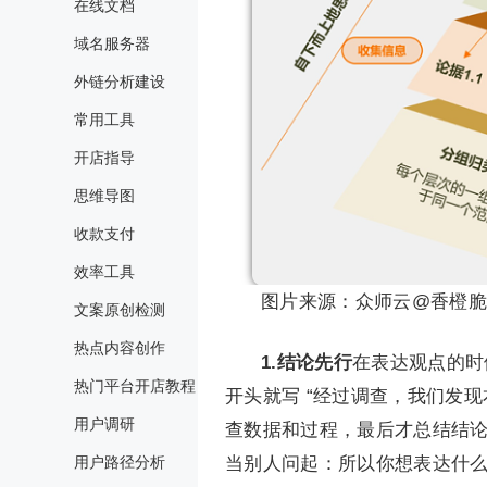
在线文档
域名服务器
外链分析建设
常用工具
开店指导
思维导图
收款支付
效率工具
图片来源：众师云@香橙脆
文案原创检测
热点内容创作
1.结论先行
在表达观点的时
热门平台开店教程
开头就写 “经过调查，我们发
用户调研
查数据和过程，最后才总结结
用户路径分析
当别人问起：所以你想表达什