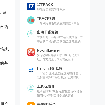
17TRACK
查
智能物流追踪管理系统
，系
TRACK718
一站式跨境物流轨迹跟踪查询平台
市场
出海干货集锦
主要针对亚马逊/独立站以及其他三方
平台的干货知识分享,涵盖亚马逊,关键
词,网红营销,联盟营销,SEO等常用工
否达到
具以及出海干货集锦,欢迎关注
Noxinfluencer
(95折)深度链接全球4300万优质网
红、亿万流量，助您高效出海
功的基
Helium 10(H10)
（47折）亚马逊选品,选关键词,看竞
品销量,管理广告数据,做市场调研,有
H10就够了（现支持沃尔玛）
工具优惠券
最高直降$200,亚马逊/独立站/网红营
销/Tiktok营销工具专属优惠券
部机会
美国站|后台