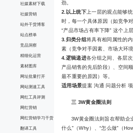
劲。
社媒素材下载
2.以上统下
上一层的观点能够统
社媒营销
时，每一个具体原因（如竞争
站外干货博客
“产品市场占有率下降” 这个上
站点榜单
3.归类分组
将具有相同属性的内
竞品洞察
素（竞争对手因素、市场大环
精细化运营
4.逻辑递进
各分组之间、各层次
素材图库
产品销售的先后阶段）、空间
最不重要的原因）等。
网址批量打开
适用场景
提案 沟通 问题分析 
网站测速工具
网红工具评测
三
3W黄金圈法则
网红营销
网红营销学习干货
3W黄金圈法则旨在帮助企
什么”（Why）、“怎么做”（Ho
翻译工具