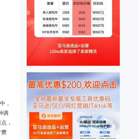
中，
种调
重点，
常费