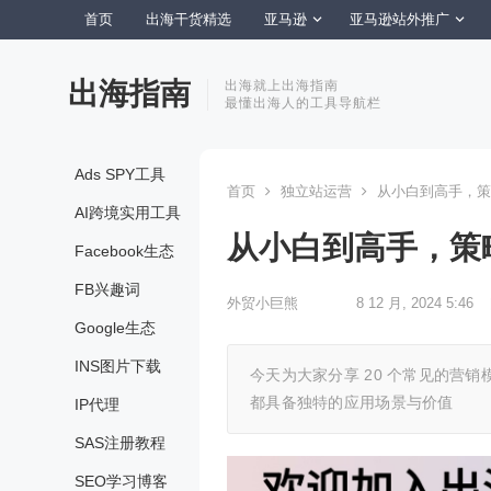
首页
出海干货精选
亚马逊
亚马逊站外推广
出海指南
出海就上出海指南
最懂出海人的工具导航栏
Ads SPY工具
首页
独立站运营
从小白到高手，策略
AI跨境实用工具
从小白到高手，策略
Facebook生态
FB兴趣词
外贸小巨熊
8 12 月, 2024 5:46
Google生态
INS图片下载
今天为大家分享 20 个常见的营
都具备独特的应用场景与价值
IP代理
SAS注册教程
SEO学习博客