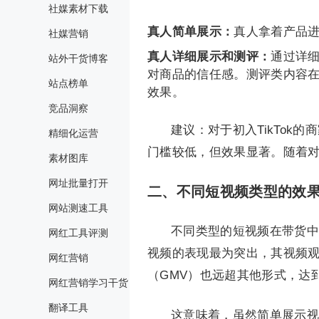
社媒素材下载
真人简单展示：
真人拿着产品
社媒营销
真人详细展示和测评：
通过详
站外干货博客
对商品的信任感。测评类内容在
站点榜单
效果。
竞品洞察
建议：对于初入TikTo
精细化运营
门槛较低，但效果显著。随着
素材图库
网址批量打开
二、不同短视频类型的效
网站测速工具
不同类型的短视频在带货中
网红工具评测
视频的表现最为突出，其视频观
网红营销
（GMV）也远超其他形式，达
网红营销学习干货
翻译工具
这意味着，虽然简单展示视