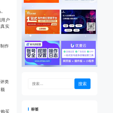
品。
强用户
的真实
频制作
搜
测评类
索：
售额
标签
户购买