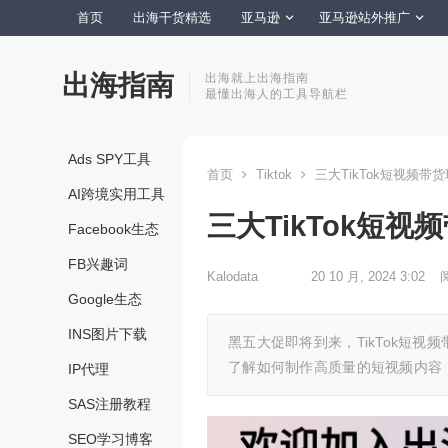
首页
出海干货精选
亚马逊
亚马逊站外推广
出海指南
出海就上出海指南
最懂出海人的工具导航栏
Ads SPY工具
首页
Tiktok
三大TikTok短视频
AI跨境实用工具
三大TikTok短
Facebook生态
FB兴趣词
Kalodata
20 10 月, 2024 3:02
Google生态
INS图片下载
黑五大促即将到来，TikTok短
了解如何制作高质量的短视频内容
IP代理
SAS注册教程
SEO学习博客