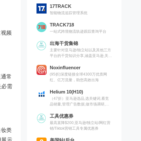
17TRACK
智能物流追踪管理系统
TRACK718
一站式跨境物流轨迹跟踪查询平台
在视频
出海干货集锦
主要针对亚马逊/独立站以及其他三方
平台的干货知识分享,涵盖亚马逊,关键
词,网红营销,联盟营销,SEO等常用工
具以及出海干货集锦,欢迎关注
Noxinfluencer
(95折)深度链接全球4300万优质网
频通常
红、亿万流量，助您高效出海
是必需
Helium 10(H10)
（47折）亚马逊选品,选关键词,看竞
品销量,管理广告数据,做市场调研,有
H10就够了（现支持沃尔玛）
工具优惠券
最高直降$200,亚马逊/独立站/网红营
销/Tiktok营销工具专属优惠券
美妆类
细展示
美国站|后台