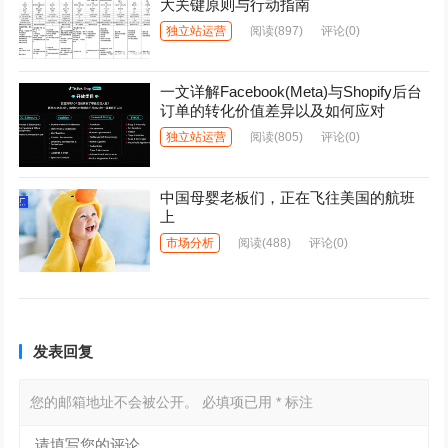
大关键原则与行动指南
独立站运营
阅读
(897)
评论(0)
一文详解Facebook(Meta)与Shopify后台
订单的转化价值差异以及如何应对
独立站运营
阅读
(805)
评论(0)
中国母婴老板们，正在飞往美国的航班
上
市场分析
阅读
(488)
评论(0)
发表回复
您的邮箱地址不会被公开。
必填项已用
*
标注