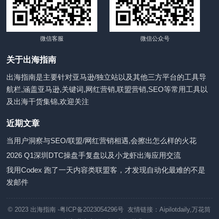
微信客服
微信公众号
关于出海指南
出海指南是主要针对亚马逊/独立站以及其他三方平台的工具导
航栏,涵盖亚马逊,关键词,网红营销,联盟营销,SEO等常用工具以
及出海干货集锦,欢迎关注
近期文章
当用户洞察与SEO/联盟/网红营销相遇,会擦出怎么样的火花
2026 Q1深圳DTC操盘手复盘以及小龙虾出海应用交流
我用Codex 跑了一天内容类联盟客，才发现自动化最难的不是
发邮件
© 2023
出海指南
-粤ICP备2023054296号 友情链接：
Aipilotdaily
,
万花筒